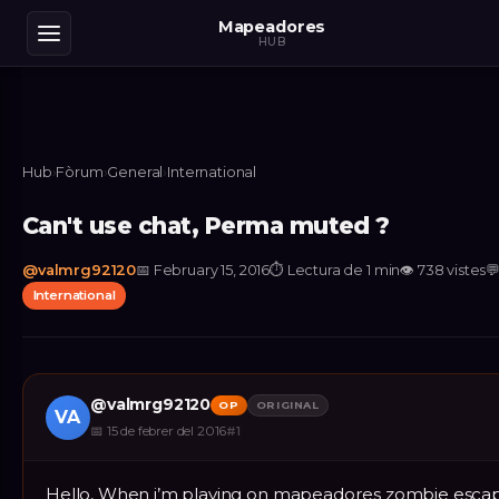
Mapeadores
HUB
Hub
›
Fòrum
›
General
›
International
Can't use chat, Perma muted ?
@
valmrg92120
📅
February 15, 2016
⏱
Lectura de 1 min
👁
738
vistes

International
@
valmrg92120
OP
ORIGINAL
VA
📅
15 de febrer del 2016
#
1
Hello, When i’m playing on mapeadores zombie esca