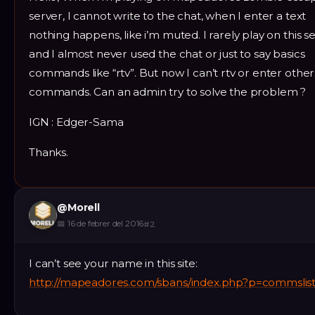
server, I cannot write to the chat, when I enter a text
nothing happens, like i’m muted. I rarely play on this s
and I almost never used the chat or just to say basics
commands like “rtv”. But now I can’t rtv or enter other
commands. Can an admin try to solve the problem ?
IGN : Edger-Sama
Thanks.
@
Morell
📅
16 de febrer del 2016
#
2
I can’t see your name in this site:
http://mapeadores.com/sbans/index.php?p=commslis