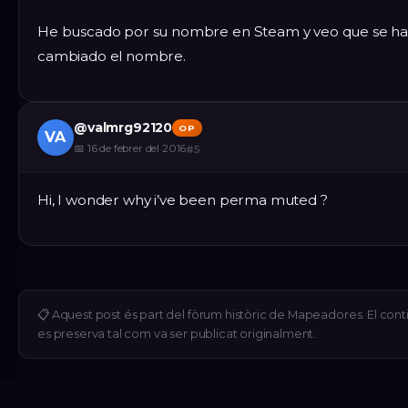
He buscado por su nombre en Steam y veo que se h
cambiado el nombre.
@
valmrg92120
OP
VA
📅
16 de febrer del 2016
#
5
Hi, I wonder why i’ve been perma muted ?
📋
Aquest post és part del fòrum històric de Mapeadores. El cont
es preserva tal com va ser publicat originalment.