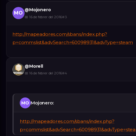
@
Mojonero
MO
📅
16 de febrer del 2016
#
3
http://mapeadores.com/sbans/index.php?
p=commslist&advSearch=60098931&advType=steam
@
Morell
📅
16 de febrer del 2016
#
4
Mojonero:
MO
http://mapeadores.com/sbans/index.php?
p=commslist&advSearch=60098931&advType=ste