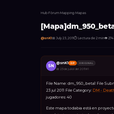
Hub
›
Fòrum
›
Mapping
›
Mapas
[Mapa]dm_950_beta
@
snK1
📅
July 23, 2011
⏱
Lectura de 2 min
👁
274
@
snK1
OP
ORIGINAL
SN
📅
23 de juliol del 2011
#
1
File Name: dm_950_beta1 File Subm
23 jul 2011 File Category:
DM - Deat
jugadores: 40
Este mapa todabia está en proyect