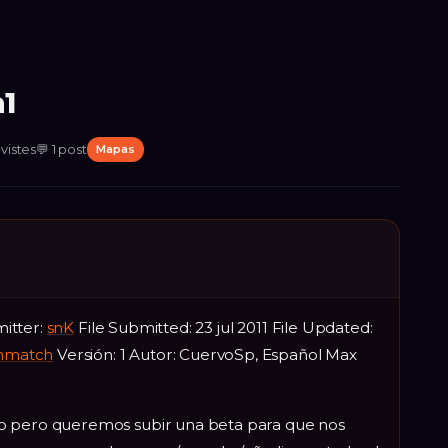
1
vistes
💬
1
post
Mapas
itter:
snK
File Submitted: 23 jul 2011 File Updated:
hmatch
Versión: 1 Autor: CuervoSp, Español Max
o pero queremos subir una beta para que nos