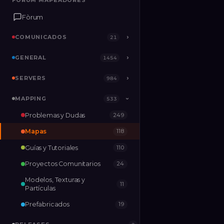
FÒRUM MAPEADORES
FÒRUM MAPEADORES
Fòrum
Fòrum
COMUNICADOS
COMUNICADOS
›
›
21
21
GENERAL
GENERAL
›
›
1454
1454
SERVERS
SERVERS
›
›
984
984
MAPPING
MAPPING
›
533
533
›
Problemas y Dudas
249
RELEASES
2
Mapas
118
Guías y Tutoriales
110
Proyectos Comunitarios
24
Modelos, Texturas y
11
Partículas
Prefabricados
19