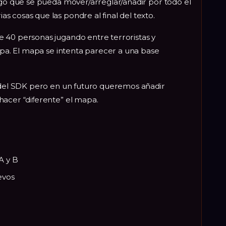
lgo que se pueda mover/arreglar/añadir por todo el
 cosas que las pondre al final del texto.
 40 personas jugando entre terroristas y
mapa. El mapa se intenta parecer a una base
n del SDK pero en un futuro queremos añadir
hacer “diferente” el mapa.
A y B
evos