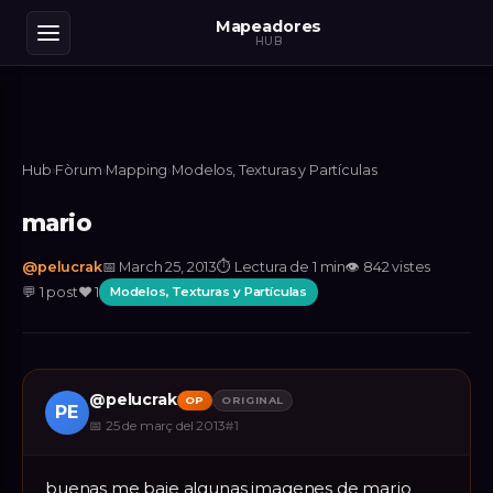
Mapeadores
HUB
Hub
›
Fòrum
›
Mapping
›
Modelos, Texturas y Partículas
mario
@
pelucrak
📅
March 25, 2013
⏱
Lectura de 1 min
👁
842
vistes
💬
1
post
❤️
1
Modelos, Texturas y Partículas
@
pelucrak
OP
ORIGINAL
PE
📅
25 de març del 2013
#
1
buenas me baje algunas imagenes de mario