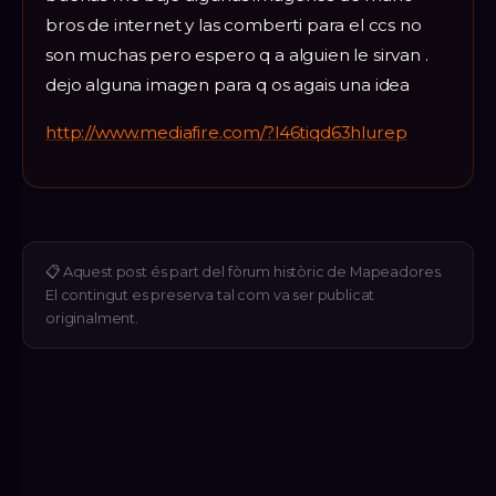
bros de internet y las comberti para el ccs no
son muchas pero espero q a alguien le sirvan .
dejo alguna imagen para q os agais una idea
http://www.mediafire.com/?l46tiqd63hlurep
📋
Aquest post és part del fòrum històric de Mapeadores.
El contingut es preserva tal com va ser publicat
originalment.