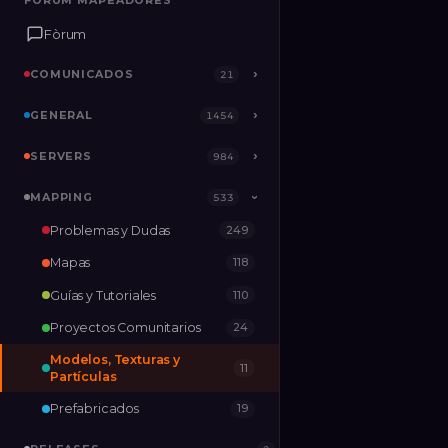
FÒRUM MAPEADORES
FÒRUM MAPEADORES
Fòrum
Fòrum
COMUNICADOS
COMUNICADOS
›
›
21
21
GENERAL
GENERAL
›
›
1454
1454
SERVERS
SERVERS
›
›
984
984
MAPPING
MAPPING
›
533
533
›
Problemas y Dudas
249
RELEASES
2
Mapas
118
Guías y Tutoriales
110
Proyectos Comunitarios
24
Modelos, Texturas y
11
Partículas
Prefabricados
19