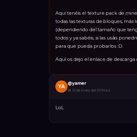
Aquí tenéis el texture pack de minecr
todas las texturas de bloques, más l
(dependiendo del tamaño que tenga
todos y ya sabéis, si las usáis pone
para que pueda probarlos :D.
Aquí os dejo el enlace de descar
@
yamer
YA
📅
12 de març del 2014
#
2
LoL