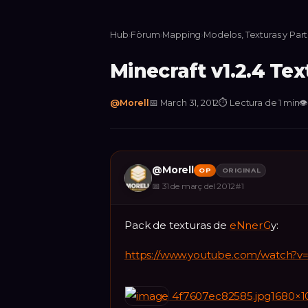
Hub
›
Fòrum
›
Mapping
›
Modelos, Texturas y Part
Minecraft v1.2.4 Te
@
Morell
📅
March 31, 2012
⏱
Lectura de 1 min

@
Morell
OP
ORIGINAL
📅
31 de març del 2012
#
1
Pack de texturas de
eNnerG
y:
https://www.youtube.com/watch?
4f7607ec82585.jpg1680×1