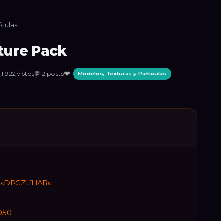
ículas
xture Pack

1.922
vistes
💬
2
posts
❤️
1
Modelos, Texturas y Partículas
v=sDPGZtfHARs
050