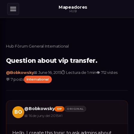
Mapeadores
HUB
Hub
›
Fòrum
›
General
›
International
Question about vip transfer.
@
Bobkowsky
📅
June 16, 2015
⏱
Lectura de 1 min
👁
712
vistes
💬
7
posts
International
@
Bobkowsky
OP
ORIGINAL
BO
📅
16 de juny del 2015
#
1
Hello. I create this topic to ask admins about