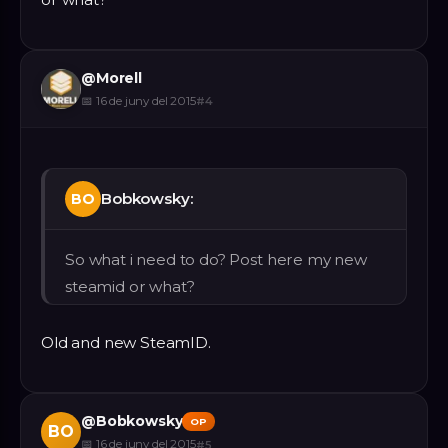
@
Morell
📅
16 de juny del 2015
#
4
Bobkowsky:
BO
So what i need to do? Post here my new
steamid or what?
Old and new SteamID.
@
Bobkowsky
OP
BO
📅
16 de juny del 2015
#
5