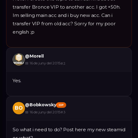
transfer Bronce VIP to another acc. I got +50h.
Im selling main acc and i buy new acc. Can i
transfer VIP from old acc? Sorry for my poor
english ;p
@
Morell
📅
16 de juny del 2015
#
2
Yes.
@
Bobkowsky
OP
BO
📅
16 de juny del 2015
#
3
So what i need to do? Post here my new steamid
or what?