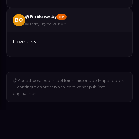
@
Bobkowsky
OP
BO
📅
17 de juny del 2015
#
7
I love u <3
📋
Aquest post és part del fòrum històric de Mapeadores.
El contingut es preserva tal com va ser publicat
originalment.