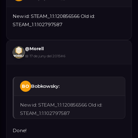
New id: STEAM_1:1:120856566 Old id:
STEAM_1:1:102797587
@
Morell
📅
17 de juny del 2015
#
6
Bobkowsky:
BO
New id: STEAM_1:1:120856566 Old id:
STEAM_1:1:102797587
Done!