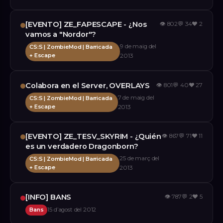
[EVENTO] ZE_FAPESCAPE - ¿Nos
👁
802
💬
34
❤️
2
vamos a "Nordor"?
9 de maig del
CS:S | ZombieMod | Barricada
+ Escape
2013
Colabora en el Server, OVERLAYS
👁
801
💬
40
❤️
27
7 de maig del
CS:S | ZombieMod | Barricada
+ Escape
2013
[EVENTO] ZE_TESV_SKYRIM - ¿Quién
👁
867
💬
71
❤️
11
es un verdadero Dragonborn?
25 de març del
CS:S | ZombieMod | Barricada
+ Escape
2013
[INFO] BANS
👁
787
💬
2
❤️
5
Bans
15 d’agost del 2012