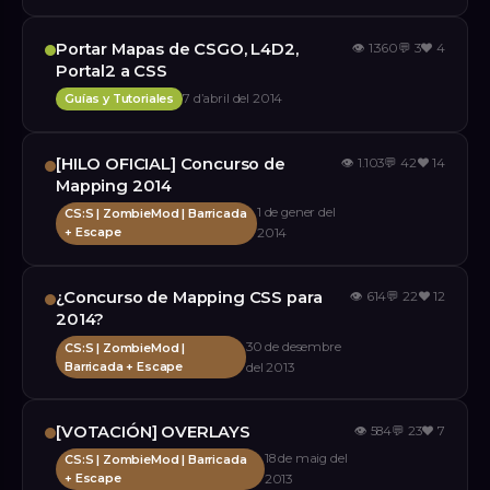
Portar Mapas de CSGO, L4D2,
👁
1.360
💬
3
❤️
4
Portal2 a CSS
Guías y Tutoriales
7 d’abril del 2014
[HILO OFICIAL] Concurso de
👁
1.103
💬
42
❤️
14
Mapping 2014
1 de gener del
CS:S | ZombieMod | Barricada
+ Escape
2014
¿Concurso de Mapping CSS para
👁
614
💬
22
❤️
12
2014?
30 de desembre
CS:S | ZombieMod |
Barricada + Escape
del 2013
[VOTACIÓN] OVERLAYS
👁
584
💬
23
❤️
7
18 de maig del
CS:S | ZombieMod | Barricada
+ Escape
2013