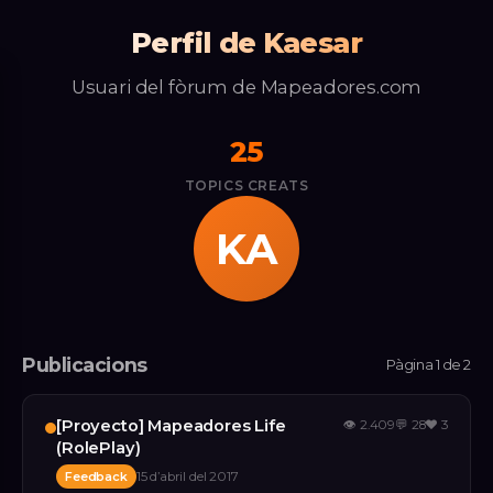
Perfil de Kaesar
Usuari del fòrum de Mapeadores.com
25
TOPICS CREATS
KA
Publicacions
Pàgina 1 de 2
[Proyecto] Mapeadores Life
👁
2.409
💬
28
❤️
3
(RolePlay)
Feedback
15 d’abril del 2017