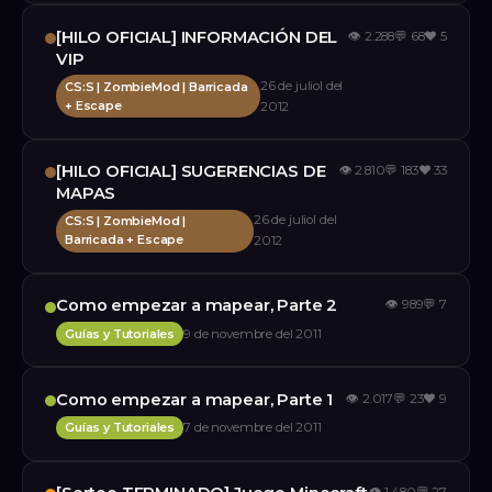
[HILO OFICIAL] INFORMACIÓN DEL
👁
2.288
💬
68
❤️
5
VIP
26 de juliol del
CS:S | ZombieMod | Barricada
+ Escape
2012
[HILO OFICIAL] SUGERENCIAS DE
👁
2.810
💬
183
❤️
33
MAPAS
26 de juliol del
CS:S | ZombieMod |
Barricada + Escape
2012
Como empezar a mapear, Parte 2
👁
989
💬
7
Guías y Tutoriales
9 de novembre del 2011
Como empezar a mapear, Parte 1
👁
2.017
💬
23
❤️
9
Guías y Tutoriales
7 de novembre del 2011