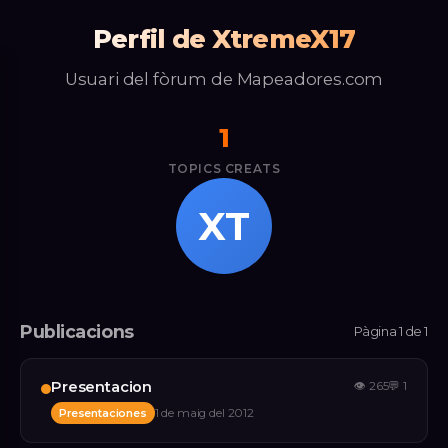
Perfil de XtremeX17
Usuari del fòrum de Mapeadores.com
1
TOPICS CREATS
XT
Publicacions
Pàgina 1 de 1
Presentacion
👁
265
💬
1
Presentaciones
1 de maig del 2012