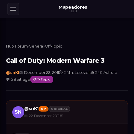
Mapeadores
HUB
Hub
›
Forum
›
General
›
Off-Topic
Call of Duty: Modern Warfare 3
@
snK1
📅
December 22, 2011
⏱
2 Min. Lesezeit
👁
240
Aufrufe
💬
5
Beiträge
Off-Topic
@
snK1
OP
ORIGINAL
SN
📅
22. Dezember 2011
#
1