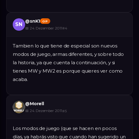
@
snK1
OP
SN
📅
24. Dezember 2011
#
4
Tambien lo que tiene de especial son nuevos
modos de juego, armas diferentes, y sobre todo
la historia, ya que cuenta la continuación, y si
tienes MW y MW2 es porque quieres ver como
acaba.
@
Morell
📅
24. Dezember 2011
#
5
Los modos de juego (que se hacen en pocos
días, ya habrás visto que cuando han sugerido un