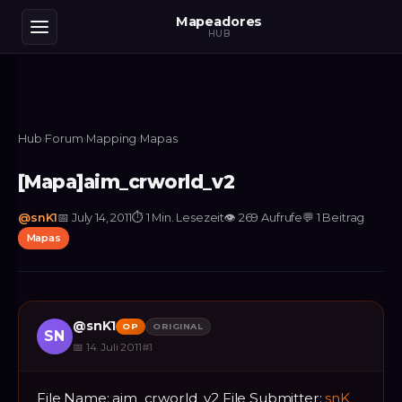
Mapeadores
HUB
Hub
›
Forum
›
Mapping
›
Mapas
[Mapa]aim_crworld_v2
@
snK1
📅
July 14, 2011
⏱
1 Min. Lesezeit
👁
269
Aufrufe
💬
1
Beitrag
Mapas
@
snK1
OP
ORIGINAL
SN
📅
14. Juli 2011
#
1
File Name: aim_crworld_v2 File Submitter:
snK