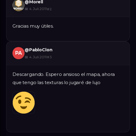
@
Morell
📅
4. Juli 2011
#
2
Gracias muy útiles.
@
PabloClon
PA
📅
4. Juli 2011
#
3
Descargando. Espero ansioso el mapa, ahora
que tengo las texturas lo jugaré de lujo