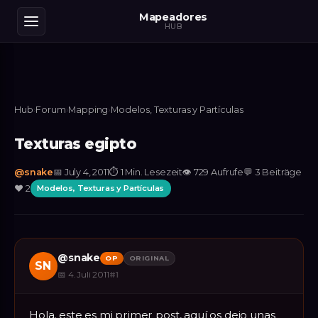
Mapeadores
HUB
Hub
›
Forum
›
Mapping
›
Modelos, Texturas y Partículas
Texturas egipto
@
snake
📅
July 4, 2011
⏱
1 Min. Lesezeit
👁
729
Aufrufe
💬
3
Beiträge
❤️
2
Modelos, Texturas y Partículas
@
snake
OP
ORIGINAL
SN
📅
4. Juli 2011
#
1
Hola, este es mi primer post, aquí os dejo unas