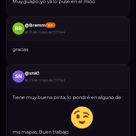
Muy guapo, yo ya lo puse en el mioo
@
Bremm
OP
BR
📅
19 de mayo de 2011
#
4
gracias
@
snK1
SN
📅
23 de mayo de 2011
#
5
Tiene muy buena pinta, lo pondré en alguno de
mis mapas. Buen trabajo.