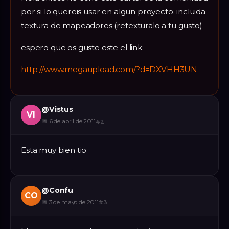
por si lo quereis usar en algun proyecto. incluida
textura de mapeadores (retexturalo a tu gusto)
espero que os guste este el link:
http://www.megaupload.com/?d=DXVHH3UN
@
Vistus
VI
📅
6 de abril de 2011
#
2
Esta muy bien tio
@
Confu
CO
📅
3 de mayo de 2011
#
3