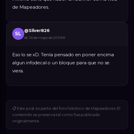
de Mapeadores.
@
Sliver826
SL
📅
26 de mayo de 2011
#
8
Eso lo se xD. Tenía pensado en poner encima
algun infodecal o un bloque para que no se
viera.
📋
Este post es parte del foro histórico de Mapeadores. El
contenido se preserva tal como fue publicado
originalmente.