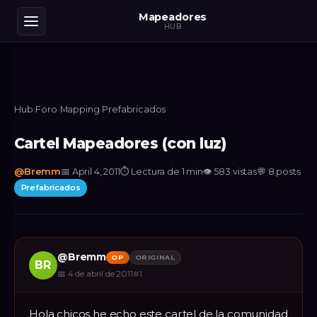
Mapeadores
HUB
Hub
›
Foro
›
Mapping
›
Prefabricados
Cartel Mapeadores (con luz)
@
Bremm
📅
April 4, 2011
⏱
Lectura de 1 min
👁
583
vistas
💬
8
posts
Prefabricados
@
Bremm
OP
ORIGINAL
BR
📅
4 de abril de 2011
#
1
Hola chicos he echo este cartel de la comunidad