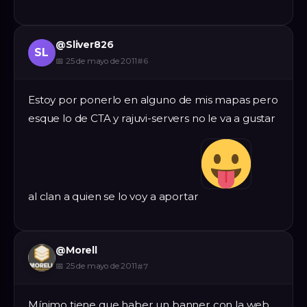
@
Sliver826
SL
📅
25 de mayo de 2011
#
6
Estoy por ponerlo en alguno de mis mapas pero
esque lo de CTA y rajuvi-servers no le va a gustar
al clan a quien se lo voy a aportar
@
Morell
📅
25 de mayo de 2011
#
7
Mínimo tiene que haber un banner con la web