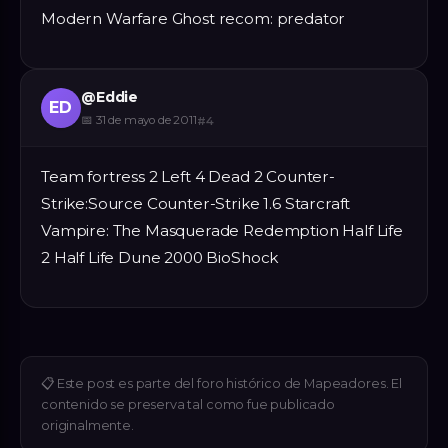
Modern Warfare Ghost recom: predator
@
Eddie
ED
📅
31 de mayo de 2011
#
4
Team fortress 2 Left 4 Dead 2 Counter-
Strike:Source Counter-Strike 1.6 Starcraft
Vampire: The Masquerade Redemption Half Life
2 Half Life Dune 2000 BioShock
📋
Este post es parte del foro histórico de Mapeadores. El
contenido se preserva tal como fue publicado
originalmente.