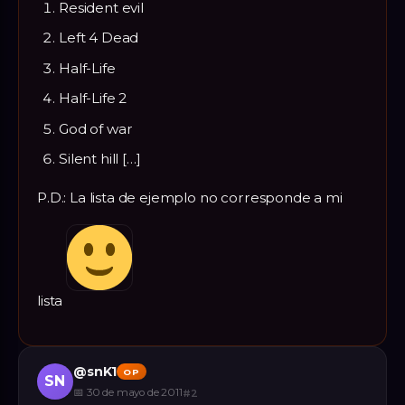
Resident evil
Left 4 Dead
Half-Life
Half-Life 2
God of war
Silent hill […]
P.D.: La lista de ejemplo no corresponde a mi
lista
@
snK1
OP
SN
📅
30 de mayo de 2011
#
2