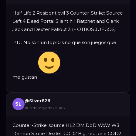
Half-Life 2 Resident evil 3 Counter-Strike: Source
Left 4 Dead Portal Silent hill Ratchet and Clank
Jack and Dexter Fallout 3 (+ OTROS JUEGOS)
P.D.: No son un top10 sino que son juegos que
me gustan
@
Sliver826
SL
📅
31 de mayo de 2011
#
3
Counter-Strike: source HL2 DM DoD WoW W3
Demon Stone Dexter COD2 Big, red, one COD2