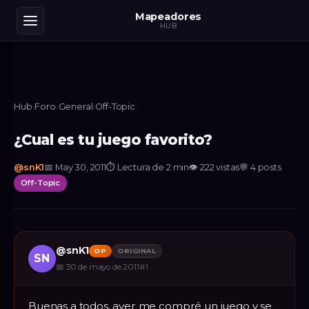
Mapeadores
HUB
Hub
›
Foro
›
General
›
Off-Topic
¿Cual es tu juego favorito?
@
snK1
📅
May 30, 2011
⏱
Lectura de 2 min
👁
222
vistas
💬
4
posts
Off-Topic
@
snK1
OP
ORIGINAL
SN
📅
30 de mayo de 2011
#
1
Buenas a todos, ayer me compré un juego y se