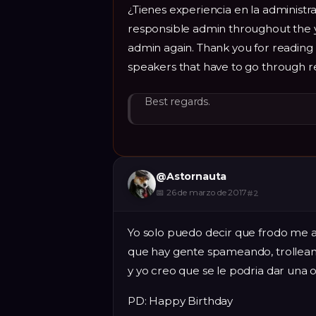
¿Tienes experiencia en la administra
responsible admin throughout the y
admin again. Thank you for reading 
speakers that have to go through re
Best regards.
@
Astornauta
📅
26 de marzo de 2017
#
2
Yo solo puedo decir que frodo me 
que hay gente spameando, trolleand
y yo creo que se le podria dar una 
PD: Happy Birthday