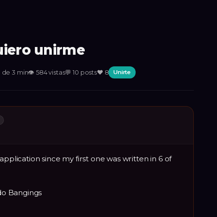
uiero unirme
 de 3 min
👁
584
vistas
💬
10
posts
❤️
8
Unirte
L
application since my first one was written in 6 of
do Bangings