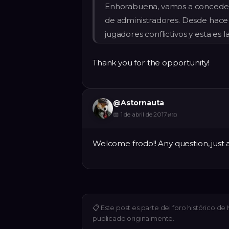
Enhorabuena, vamos a concedert
de administradores. Desde hace
jugadores conflictivos y esta es 
Thank you for the opportunity!
@
Astornauta
📅
1 de abril de 2017
#
10
Welcome frodo!! Any question, just 
📋
Este post es parte del foro histórico d
publicado originalmente.