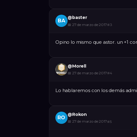
@
baster
BA
📅
27 de marzo de 2017
#
3
Opino lo mismo que astor. un +1 c
@
Morell
📅
27 de marzo de 2017
#
4
Lo hablaremos con los demás admi
@
Rokon
RO
📅
27 de marzo de 2017
#
5