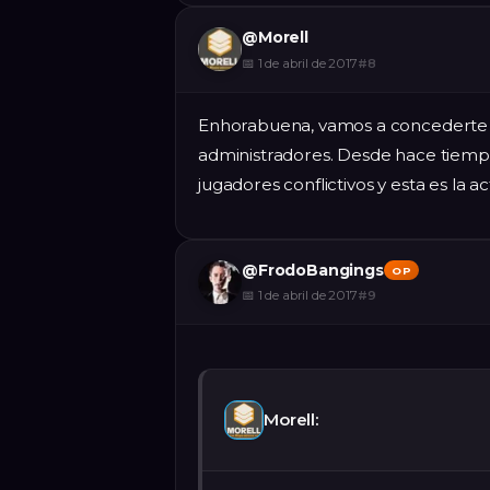
@
Morell
📅
1 de abril de 2017
#
8
Enhorabuena, vamos a concederte l
administradores. Desde hace tiemp
jugadores conflictivos y esta es la 
@
FrodoBangings
OP
📅
1 de abril de 2017
#
9
Morell: