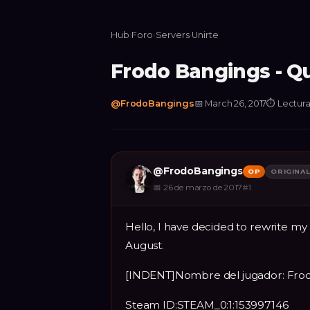
Hub
›
Foro
›
Servers
›
Unirte
Frodo Bangings - Q
@
FrodoBangings
📅
March 26, 2017
⏱
Lectura
@
FrodoBangings
OP
ORIGINA
📅
26 de marzo de 2017
#
1
Hello, I have decided to rewrite my 
August.
[INDENT]Nombre del jugador: Fro
Steam ID:STEAM_0:1:153997146