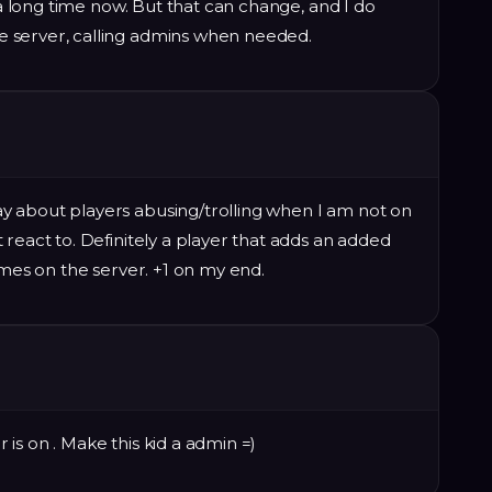
r a long time now. But that can change, and I do
 server, calling admins when needed.
 about players abusing/trolling when I am not on
react to. Definitely a player that adds an added
imes on the server. +1 on my end.
is on . Make this kid a admin =)