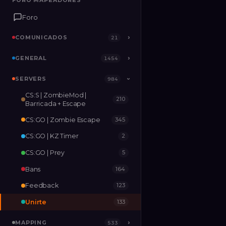
FORO MAPEADORES
FORO MAPEADORES
Foro
Foro
COMUNICADOS
COMUNICADOS
›
›
21
21
GENERAL
GENERAL
›
›
1454
1454
SERVERS
SERVERS
›
984
984
›
CS:S | ZombieMod |
210
MAPPING
›
533
Barricada + Escape
CS:GO | Zombie Escape
345
RELEASES
2
CS:GO | KZ Timer
2
CS:GO | Prey
5
Bans
164
Feedback
123
Unirte
133
MAPPING
›
533