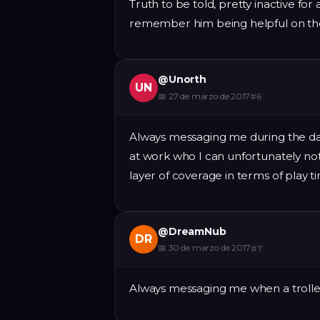
Truth to be told, pretty inactive fo
remember him being helpful on the
@
Unorth
UN
📅
27 de marzo de 2017
#
6
Always messaging me during the day
at work who I can unfortunately not 
layer of coverage in terms of play t
@
DreamNub
DR
📅
30 de marzo de 2017
#
7
Always messaging me when a troller 