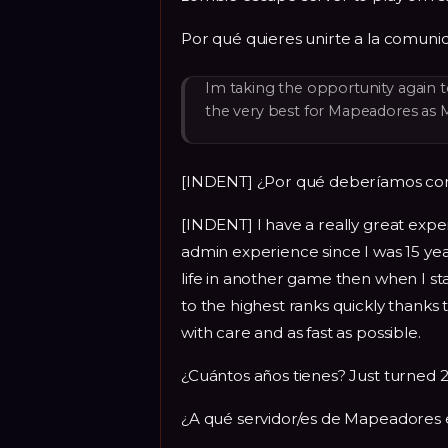
Por qué quieres unirte a la comun
Im taking the opportunity again 
the very best for Mapeadores as 
[INDENT] ¿Por qué deberíamos con
[INDENT] I have a really great expe
admin experience since I was 15 year
life in another game then when I st
to the highest ranks quickly thank
with care and as fast as possible.
¿Cuántos años tienes? Just turned 
¿A qué servidor/es de Mapeadores 