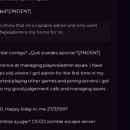
idad?[/INDENT]
to show that im a capable admin and only want
Mapeadores is my home for ze.
tar contigo? ¿Qué puedes aportar?[/INDENT]
rience at managing players/admin issues. I have
s old, where I got admin for the first time in my
arted playing other games and joining servers I got
s to my good judgement calls and managing issues
20, Happy bday to me 27/3/1997
entras a jugar? CS:GO zombie escape server.