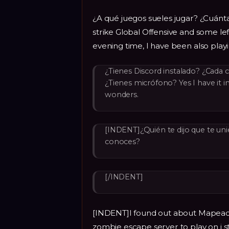
¿A qué juegos sueles jugar? ¿Cuánt
strike Global Offensive and some le
evening time, I have been also play
¿Tienes Discord instalado? ¿Cada
¿Tienes micrófono? Yes I have it i
wonders.
[INDENT]¿Quién te dijo que te un
conoces?
[/INDENT]
[INDENT]I found out about Mapeado
zombie escape server to play on i