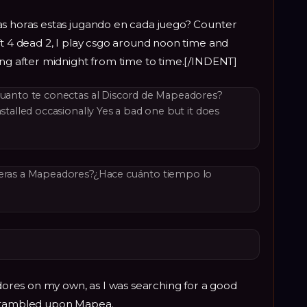
as horas estas jugando en cada juego? Counter
ft 4 dead 2, I play csgo around noon time and
ing after midnight from time to time.[/INDENT]
 cuanto te conectas al Discord de Mapeadores?
nstalled occasionally Yes a bad one but it does
ieras a Mapeadores?¿Hace cuánto tiempo lo
res on my own, as I was searching for a good
 stambled upon Mapea.