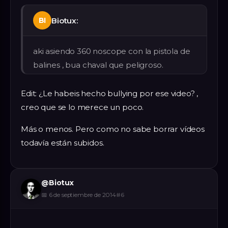
Biotux:
BI
aki asiendo 360 noscope con la pistola de
balines , bua chaval que peligroso.
Edit: ¿Le habeis hecho bullying por ese video? ,
creo que se lo merece un poco.
Más o menos. Pero como no sabe borrar vídeos
todavía están subidos.
@
Biotux
📅
6 de septiembre de 2014
#
6