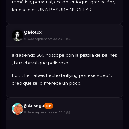
temática, personal, acción, enfoque, grabación y
lenguaje es UNA BASURA NUCELAR.
@
Biotux
📅
6 de septiembre de 2014
#
4
aki asiendo 360 noscope con la pistola de balines
, bua chaval que peligroso.
Edit: ¿Le habeis hecho bullying por ese video? ,
creo que se lo merece un poco.
@
Ansega
OP
📅
6 de septiembre de 2014
#
5