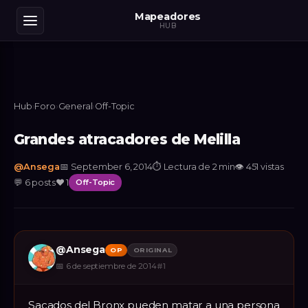
Mapeadores
HUB
Hub
›
Foro
›
General
›
Off-Topic
Grandes atracadores de Melilla
@
Ansega
📅
September 6, 2014
⏱
Lectura de 2 min
👁
451
vistas
💬
6
posts
❤️
1
Off-Topic
@
Ansega
OP
ORIGINAL
📅
6 de septiembre de 2014
#
1
Sacados del Bronx pueden matar a una persona