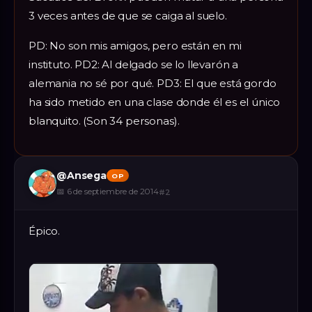
3 veces antes de que se caiga al suelo.
PD: No son mis amigos, pero están en mi
instituto. PD2: Al delgado se lo llevarón a
alemania no sé por qué. PD3: El que está gordo
ha sido metido en una clase donde él es el único
blanquito. (Son 34 personas).
@
Ansega
OP
📅
6 de septiembre de 2014
#
2
Épico.