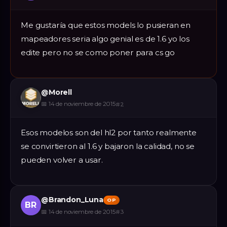
Me gustaría que estos models lo pusieran en
mapeadores seria algo genial es de 1.6 yo los
edite pero no se como poner para cs go
@
Morell
📅
14 de noviembre de 2015
#
2
Esos modelos son del hl2 por tanto realmente
se convirtieron al 1.6 y bajaron la calidad, no se
pueden volver a usar.
@
Brandon_Luna
OP
BR
📅
14 de noviembre de 2015
#
3