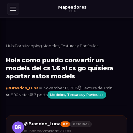
Mapeadores
HUB
Hub
›
Foro
›
Mapping
›
Modelos, Texturas y Partículas
Hola como puedo convertir un
models del cs 1.6 al cs go quisiera
aportar estos models
@
Brandon_Luna
📅
November 13, 2015
⏱
Lectura de 1 min
👁
800
vistas
💬
3
posts
Modelos, Texturas y Partículas
@
Brandon_Luna
OP
ORIGINAL
BR
📅
13 de noviembre de 2015
#
1