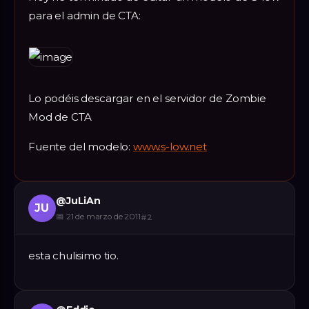
para el admin de CTA:
Lo podéis descargar en el servidor de Zombie
Mod de CTA
Fuente del modelo:
www.s-low.net
@
JuLiAn
JU
📅
21 de marzo de 2011
#
2
esta chulisimo tio.