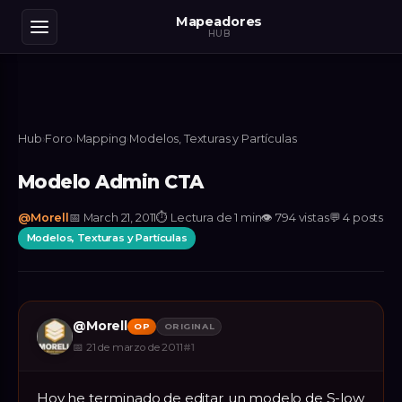
Mapeadores
HUB
Hub
›
Foro
›
Mapping
›
Modelos, Texturas y Partículas
Modelo Admin CTA
@
Morell
📅
March 21, 2011
⏱
Lectura de 1 min
👁
794
vistas
💬
4
posts
Modelos, Texturas y Partículas
@
Morell
OP
ORIGINAL
📅
21 de marzo de 2011
#
1
Hoy he terminado de editar un modelo de S-low