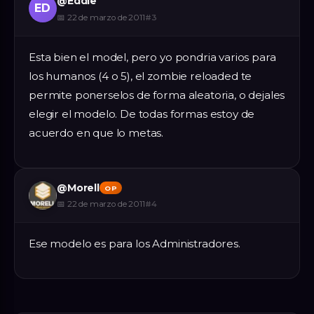
@
Eddie
ED
📅
22 de marzo de 2011
#
3
Esta bien el model, pero yo pondria varios para
los humanos (4 o 5), el zombie reloaded te
permite ponerselos de forma aleatoria, o dejales
elegir el modelo. De todas formas estoy de
acuerdo en que lo metas.
@
Morell
OP
📅
22 de marzo de 2011
#
4
Ese modelo es para los Administradores.