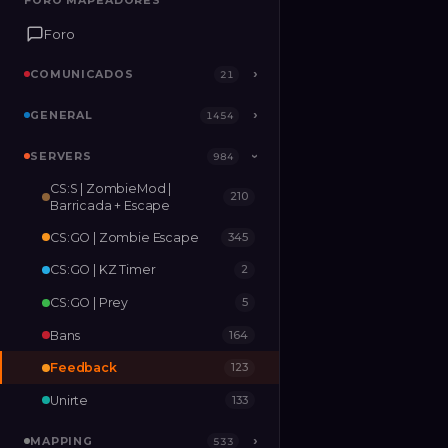
FORO MAPEADORES
FORO MAPEADORES
Foro
Foro
COMUNICADOS
COMUNICADOS
›
›
21
21
GENERAL
GENERAL
›
›
1454
1454
SERVERS
SERVERS
›
984
984
›
CS:S | ZombieMod |
210
MAPPING
›
533
Barricada + Escape
CS:GO | Zombie Escape
345
RELEASES
2
CS:GO | KZ Timer
2
CS:GO | Prey
5
Bans
164
Feedback
123
Unirte
133
MAPPING
›
533