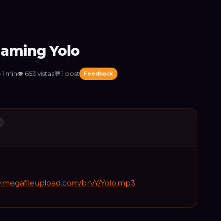
eaming Yolo
 1 min
👁
653
vistas
💬
1
post
Feedback
L
w.megafileupload.com/brvY/Yolo.mp3