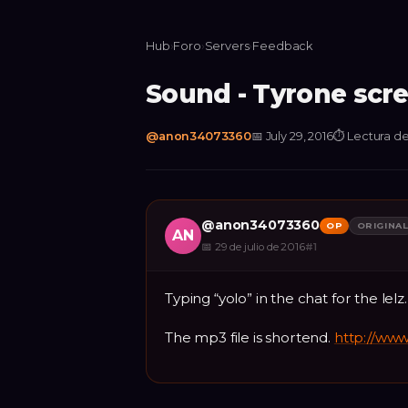
Hub
›
Foro
›
Servers
›
Feedback
Sound - Tyrone scr
@
anon34073360
📅
July 29, 2016
⏱
Lectura de
@
anon34073360
OP
ORIGINA
AN
📅
29 de julio de 2016
#
1
Typing “yolo” in the chat for the lelz.
The mp3 file is shortend.
http://ww