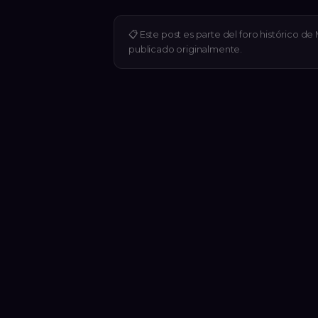
📋
Este post es parte del foro histórico d
publicado originalmente.