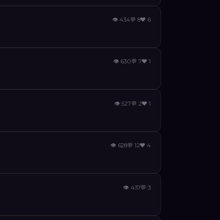
👁
434
💬
8
❤️
6
👁
630
💬
7
❤️
1
👁
527
💬
2
❤️
1
👁
628
💬
12
❤️
4
👁
437
💬
3