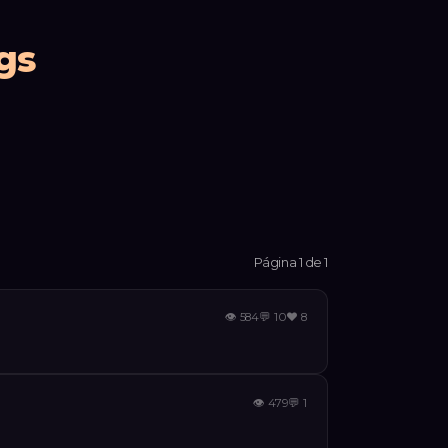
gs
Página 1 de 1
👁
584
💬
10
❤️
8
👁
479
💬
1