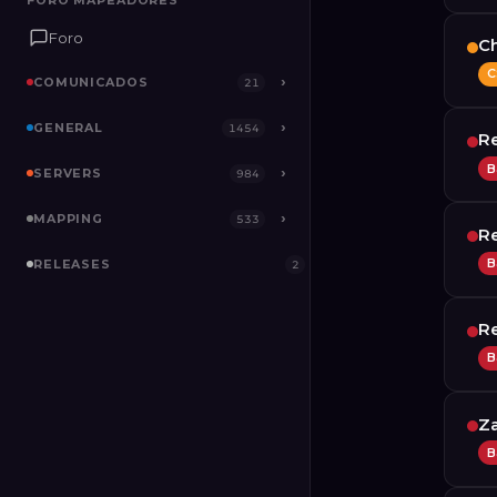
FORO MAPEADORES
Foro
Ch
C
COMUNICADOS
›
21
GENERAL
›
1454
Re
B
SERVERS
›
984
MAPPING
›
533
R
B
RELEASES
2
Re
B
Za
B