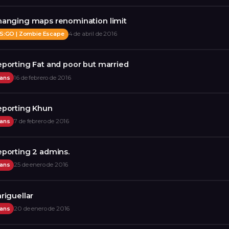
anging maps renomination limit
S:GO | Zombie Escape
4 de abril de 2016
porting Fat and poor but married
ans
16 de febrero de 2016
eporting Khun
ans
7 de febrero de 2016
porting 2 admins.
ans
25 de enero de 2016
riguellar
ans
20 de enero de 2016