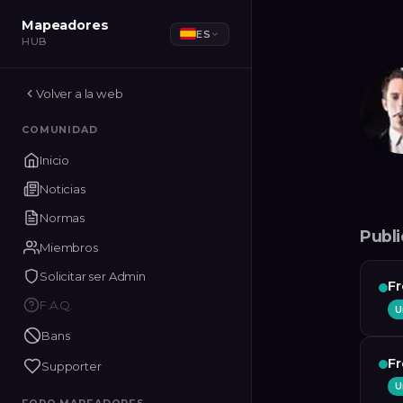
Mapeadores
ES
HUB
Volver a la web
COMUNIDAD
Inicio
Noticias
Normas
Publ
Miembros
Solicitar ser Admin
Fr
F.A.Q.
U
Bans
Fr
Supporter
U