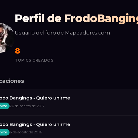
Perfil de FrodoBangin
Usuario del foro de Mapeadores.com
8
TOPICS CREADOS
icaciones
odo Bangings - Quiero unirme
nirte
26 de marzo de 2017
odo Bangings - Quiero unirme
nirte
6 de agosto de 2016