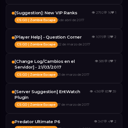
[Suggestion]: New VIP Ranks
👁
2792
💬
16
❤️
1
CS:GO | Zombie Escape
5 de abril de 2017
[Player Help] - Question Corner
👁
1075
💬
13
❤️
2
CS:GO | Zombie Escape
22 de marzo de 2017
[Change Log/Cambios en el
👁
589
💬
8
❤️
7
Servidor] - 21/03/2017
CS:GO | Zombie Escape
21 de marzo de 2017
[Server Suggestion] EntWatch
👁
4361
💬
83
❤️
39
Plugin
CS:GO | Zombie Escape
17 de marzo de 2017
Predator Ultimate P6
👁
347
💬
4
❤️
2