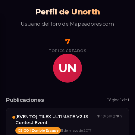
Perfil de Unorth
Usuario del foro de Mapeadores.com
7
TOPICS CREADOS
UN
Publicaciones
Página 1 de 1
[EVENTO] TILEX ULTIMATE V2.13
👁
1676
💬
21
❤️
7
Contest Event
CS:GO | Zombie Escape
11 de mayo de 2017