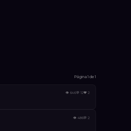
Página 1 de 1
👁
646
💬
12
❤️
2
👁
486
💬
2