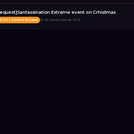
equest]Santassination Extreme event on Crhistmas
S:GO | Zombie Escape
10 de noviembre de 2016