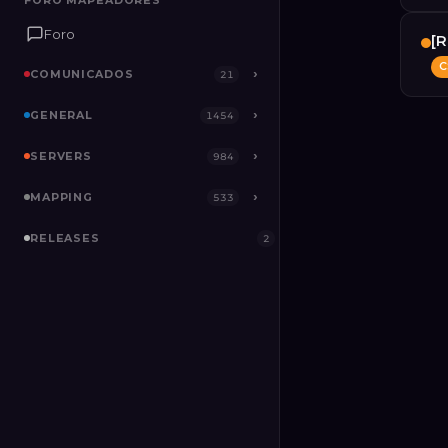
FORO MAPEADORES
Foro
[R
C
COMUNICADOS
›
21
GENERAL
›
1454
SERVERS
›
984
MAPPING
›
533
RELEASES
2