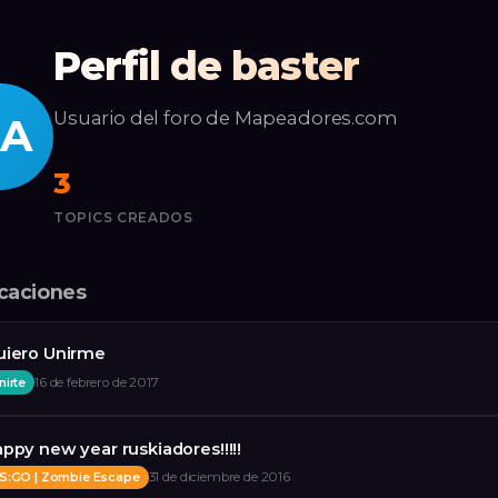
Perfil de baster
Usuario del foro de Mapeadores.com
A
3
TOPICS CREADOS
icaciones
uiero Unirme
nirte
16 de febrero de 2017
ppy new year ruskiadores!!!!!
S:GO | Zombie Escape
31 de diciembre de 2016