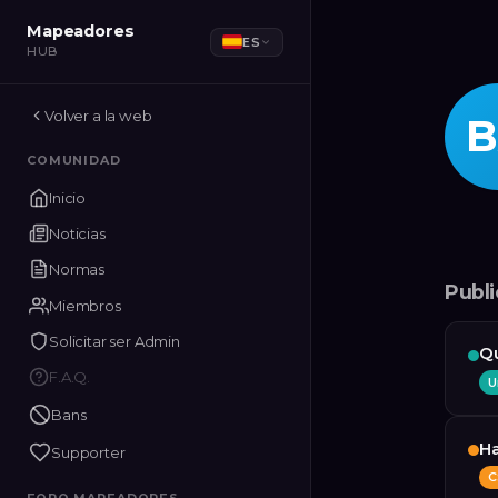
Mapeadores
ES
HUB
Volver a la web
B
COMUNIDAD
Inicio
Noticias
Normas
Publ
Miembros
Solicitar ser Admin
Q
F.A.Q.
U
Bans
Ha
Supporter
C