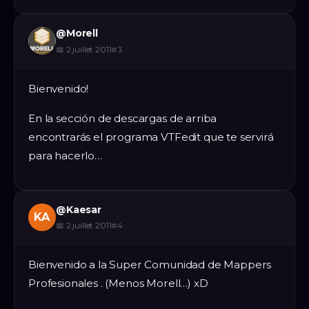
@
Morell
📅
2 juillet 2011
#
3
Bienvenido!
En la sección de descargas de arriba
encontrarás el programa VTFedit que te servirá
para hacerlo…
@
Kaesar
KA
📅
2 juillet 2011
#
4
Bienvenido a la Super Comunidad de Mappers
Profesionales . (Menos Morell…) xD