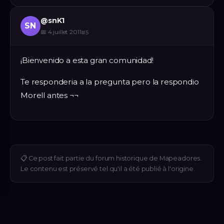
@
snK1
SN
📅
4 juillet 2011
#
5
¡Bienvenido a esta gran comunidad!
Te responderia a la pregunta pero la respondio
Morell antes ¬¬
📋
Ce post fait partie du forum historique de Mapeadores.
Le contenu est préservé tel qu'il a été publié à l'origine.