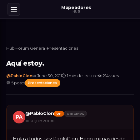
Mapeadores
HUB
Hub
›
Forum
›
General
›
Presentaciones
Aquí estoy.
@
PabloClon
📅
June 30, 2011
⏱
1 min de lecture
👁
214
vues
💬
5
posts
Presentaciones
@
PabloClon
OP
ORIGINAL
PA
📅
30 juin 2011
#
1
Hola a todos, soy PabloClon. Hago mapas desde