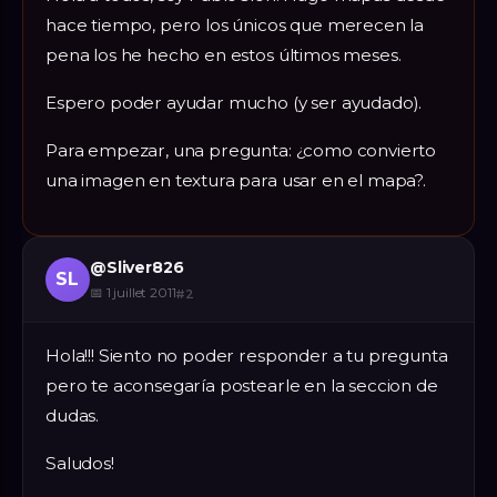
hace tiempo, pero los únicos que merecen la
pena los he hecho en estos últimos meses.
Espero poder ayudar mucho (y ser ayudado).
Para empezar, una pregunta: ¿como convierto
una imagen en textura para usar en el mapa?.
@
Sliver826
SL
📅
1 juillet 2011
#
2
Hola!!! Siento no poder responder a tu pregunta
pero te aconsegaría postearle en la seccion de
dudas.
Saludos!