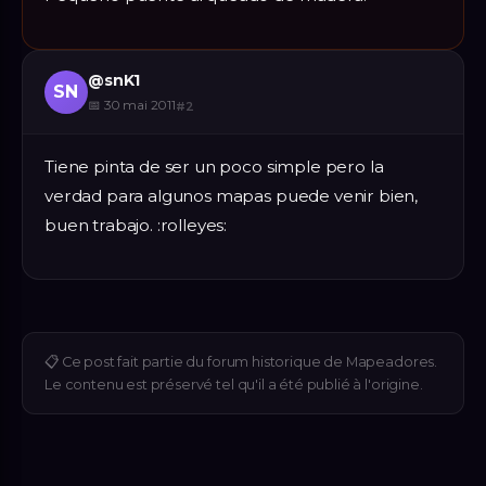
@
snK1
SN
📅
30 mai 2011
#
2
Tiene pinta de ser un poco simple pero la
verdad para algunos mapas puede venir bien,
buen trabajo. :rolleyes:
📋
Ce post fait partie du forum historique de Mapeadores.
Le contenu est préservé tel qu'il a été publié à l'origine.