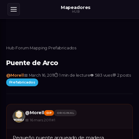
Mapeadores
HUB
Hub
›
Forum
›
Mapping
›
Prefabricados
Puente de Arco
@
Morell
📅
March 16, 2011
⏱
1 min de lecture
👁
583
vues
💬
2
posts
Prefabricados
@
Morell
OP
ORIGINAL
📅
16 mars 2011
#
1
Pequeño puente arqueado de madera.