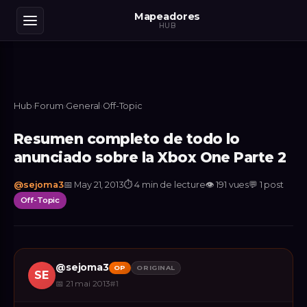
Mapeadores
HUB
Hub
›
Forum
›
General
›
Off-Topic
Resumen completo de todo lo
anunciado sobre la Xbox One Parte 2
@
sejoma3
📅
May 21, 2013
⏱
4 min de lecture
👁
191
vues
💬
1
post
Off-Topic
@
sejoma3
OP
ORIGINAL
SE
📅
21 mai 2013
#
1