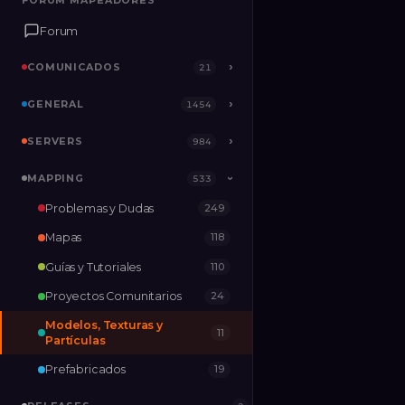
FORUM MAPEADORES
FORUM MAPEADORES
Forum
Forum
COMUNICADOS
COMUNICADOS
›
›
21
21
GENERAL
GENERAL
›
›
1454
1454
SERVERS
SERVERS
›
›
984
984
MAPPING
MAPPING
›
533
533
›
Problemas y Dudas
249
RELEASES
2
Mapas
118
Guías y Tutoriales
110
Proyectos Comunitarios
24
Modelos, Texturas y
11
Partículas
Prefabricados
19