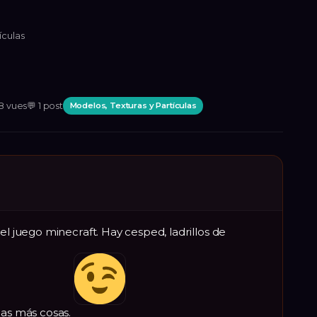
ículas
8
vues
💬
1
post
Modelos, Texturas y Partículas
el juego minecraft. Hay cesped, ladrillos de
has más cosas.