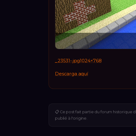
_23531-.jpg1024×768
Descarga aquí
📋
Ce post fait partie du forum historique 
publié à l'origine.