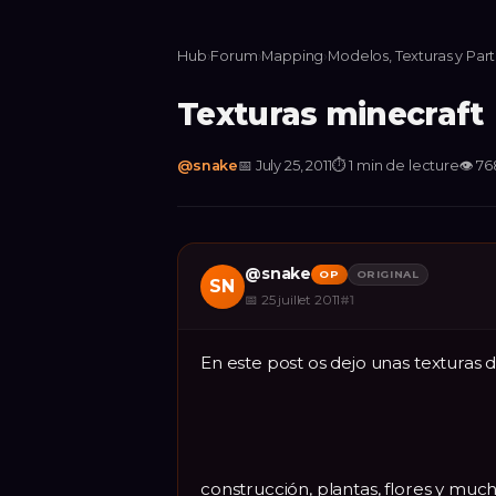
Hub
›
Forum
›
Mapping
›
Modelos, Texturas y Part
Texturas minecraft
@
snake
📅
July 25, 2011
⏱
1 min de lecture
👁
76
@
snake
OP
ORIGINAL
SN
📅
25 juillet 2011
#
1
En este post os dejo unas texturas d
construcción, plantas, flores y muc