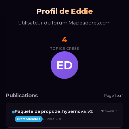
Profil de Eddie
Utilisateur du forum Mapeadores.com
4
TOPICS CRÉÉS
ED
Publications
Page 1 sur 1
Paquete de props ze_hypernova_v2
👁
544
💬
3
Prefabricados
29 août 2011