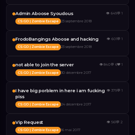
Admin Aboose Syoudous
👁
649
💬
1
CS:GO | Zombie Escape
23 septembre 2018
FrodoBangings Aboose and hacking
👁
601
💬
1
CS:GO | Zombie Escape
23 septembre 2018
not able to join the server
👁
840
💬
6
❤️
1
CS:GO | Zombie Escape
30 décembre 2017
I have big porblem in here i am fucking
👁
379
💬
1
piss
CS:GO | Zombie Escape
24 décembre 2017
Vip Request
👁
561
💬
2
CS:GO | Zombie Escape
16 mai 2017