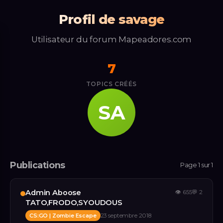
Profil de savage
Utilisateur du forum Mapeadores.com
7
TOPICS CRÉÉS
SA
Publications
Page 1 sur 1
Admin Aboose
👁
655
💬
2
TATO,FRODO,SYOUDOUS
CS:GO | Zombie Escape
23 septembre 2018