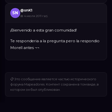
@
snK1
SN
📅
4 июля 2011 г.
#
5
¡Bienvenido a esta gran comunidad!
Te responderia a la pregunta pero la respondio
Morell antes ¬¬
📋
Это сообщение является частью исторического
форума Mapeadores. Контент сохранен в том виде, в
котором он был опубликован.