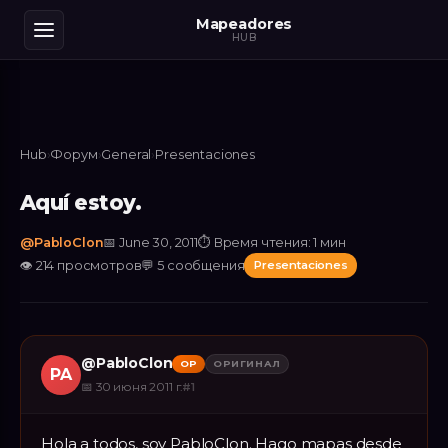
Mapeadores
HUB
Hub
›
Форум
›
General
›
Presentaciones
Aquí estoy.
@
PabloClon
📅
June 30, 2011
⏱
Время чтения: 1 мин
👁
214
просмотров
💬
5
сообщения
Presentaciones
@
PabloClon
OP
ОРИГИНАЛ
PA
📅
30 июня 2011 г.
#
1
Hola a todos, soy PabloClon. Hago mapas desde