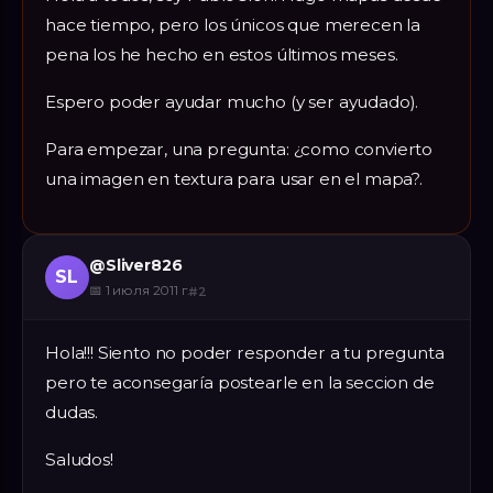
hace tiempo, pero los únicos que merecen la
pena los he hecho en estos últimos meses.
Espero poder ayudar mucho (y ser ayudado).
Para empezar, una pregunta: ¿como convierto
una imagen en textura para usar en el mapa?.
@
Sliver826
SL
📅
1 июля 2011 г.
#
2
Hola!!! Siento no poder responder a tu pregunta
pero te aconsegaría postearle en la seccion de
dudas.
Saludos!