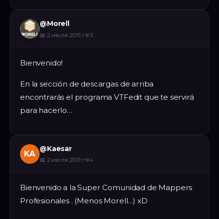
@
Morell
📅
2 июля 2011 г.
#
3
Bienvenido!
En la sección de descargas de arriba
encontrarás el programa VTFedit que te servirá
para hacerlo…
@
Kaesar
KA
📅
2 июля 2011 г.
#
4
Bienvenido a la Super Comunidad de Mappers
Profesionales . (Menos Morell…) xD