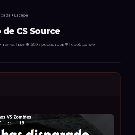
ricada + Escape
o de CS Source
чтения: 1 мин
👁
600
просмотров
💬
1
сообщение