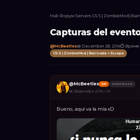
Hub
›
Форум
›
Servers
›
CS:S | ZombieMod | Bar
Capturas del event
@
McBeetles
📅
December 28, 2014
⏱
Время 
CS:S | ZombieMod | Barricada + Escape
@
McBeetles
OP
ОРИГИНАЛ
📅
28 декабря 2014 г.
#
1
Bueno, aquí va la mía xD