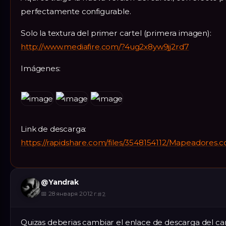
perfectamente configurable.
Solo la textura del primer cartel (primera imagen):
http://www.mediafire.com/?4ug2x8yw9jj2rd7
Imágenes:
Link de descarga:
https://rapidshare.com/files/3548154112/Mapeadores.c
@
Yandrak
📅
28 января 2012 г.
#
2
Quizas deberias cambiar el enlace de descarga del ca