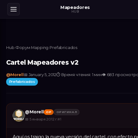
Mapeadores
HUB
Hub
›
Форум
›
Mapping
›
Prefabricados
Cartel Mapeadores v2
@
Morell
📅
January 5, 2012
⏱
Время чтения: 1 мин
👁
683
просмотр
Prefabricados
@
Morell
OP
ОРИГИНАЛ
📅
5 января 2012 г.
#
1
Aquí os traigo la nueva versión del cartel, con efecto p