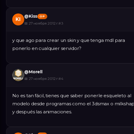
@
Kiss
OP
KI
📅
27 ноября 2012 г.
#
3
y que ago para crear un skin y que tenga mdl para
ponerlo en cualquier servidor?
@
Morell
📅
27 ноября 2012 г.
#
4
No es tan fácil, tienes que saber ponerle esqueleto al
modelo desde programas como el 3dsmax o milksha
y después las animaciones.