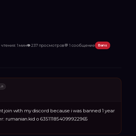
чтения: 1 мин
👁
237
просмотров
💬
1
сообщение
Bans
АЛ
cant join with my discord because i was banned 1 year
ser: rumanian.kid o 635111854099922965