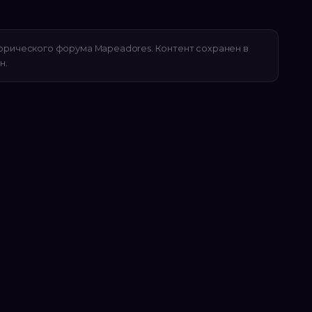
орического форума Mapeadores. Контент сохранен в
н.