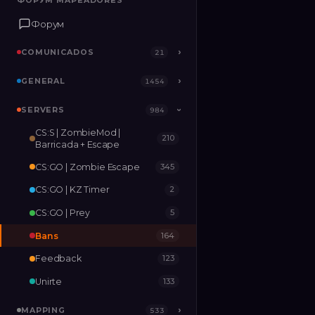
ФОРУМ MAPEADORES
ФОРУМ MAPEADORES
Форум
Форум
COMUNICADOS
COMUNICADOS
›
›
21
21
GENERAL
GENERAL
›
›
1454
1454
SERVERS
SERVERS
›
984
984
›
CS:S | ZombieMod |
210
MAPPING
›
533
Barricada + Escape
CS:GO | Zombie Escape
345
RELEASES
2
CS:GO | KZ Timer
2
CS:GO | Prey
5
Bans
164
Feedback
123
Unirte
133
MAPPING
›
533