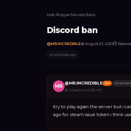
Hub
›
Форум
›
Servers
›
Bans
Discord ban
@
MR.INCREDIBLE
📅
August 23, 2025
⏱
Время 
ze-zombieescape
@
MR.INCREDIBLE
OP
ОРИГИН
MR
📅
23 августа 2025 г.
#
1
itry to play again the server but i 
ago for steam issue token i think u