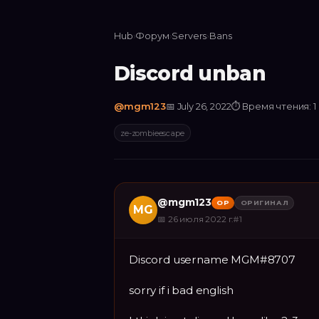
Hub
›
Форум
›
Servers
›
Bans
Discord unban
@
mgm123
📅
July 26, 2022
⏱
Время чтения: 1
ze-zombieescape
@
mgm123
OP
ОРИГИНАЛ
MG
📅
26 июля 2022 г.
#
1
Discord username MGM#8707
sorry if i bad english