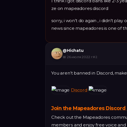
I think i got discord bans like 2-3
ze on mapeadores discord
sorry, i won’t do again , i didn’t p
news since mapeadores is one of t
@
Hichatu
📅
26 июля 2022 г.
#
2
You aren’t banned in Discord, make s
Discord
Join the Mapeadores Discord 
Check out the Mapeadores communit
members and enjoy free voice and t