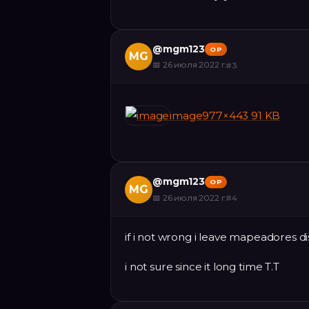
@
mgm123
OP
MG
📅
26 июля 2022 г.
#
3
image977×443 91 KB
@
mgm123
OP
MG
📅
26 июля 2022 г.
#
4
if i not wrong i leave mapeadores d
i not sure since it long time T.T