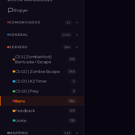
ФОРУМ MAPEADORES
ФОРУМ MAPEADORES
Форум
Форум
COMUNICADOS
COMUNICADOS
›
›
21
21
GENERAL
GENERAL
›
›
1454
1454
SERVERS
SERVERS
›
984
984
›
CS:S | ZombieMod |
210
MAPPING
›
533
Barricada + Escape
CS:GO | Zombie Escape
345
RELEASES
2
CS:GO | KZ Timer
2
CS:GO | Prey
5
Bans
164
Feedback
123
Unirte
133
MAPPING
›
533