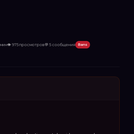
 мин
👁
975
просмотров
💬
5
сообщения
Bans