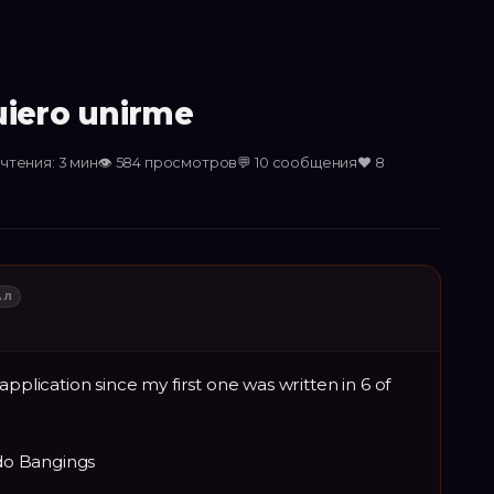
uiero unirme
чтения: 3 мин
👁
584
просмотров
💬
10
сообщения
❤️
8
АЛ
application since my first one was written in 6 of
do Bangings