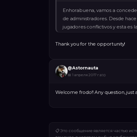
Enhorabuena, vamos a concedert
de administradores. Desde hace
jugadores conflictivos y esta es 
Thank you for the opportunity!
@
Astornauta
📅
1 апреля 2017 г.
#
10
Welcome frodo!! Any question, just 
📋
Это сообщение является частью ист