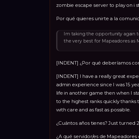
zombie escape server to play on i
Por qué quieres unirte a la comun
Im taking the opportunity again 
the very best for Mapeadores as 
[INDENT] ¿Por qué deberíamos con
[INDENT] I have a really great expe
admin experience since I was 15 year
life in another game then when I st
to the highest ranks quickly thank
with care and as fast as possible.
¿Cuántos años tienes? Just turned 
¿A qué servidor/es de Mapeadores 