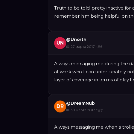
Truth to be told, pretty inactive fo
remember him being helpful on the
@
Unorth
UN
📅
27 марта 2017 г.
#
6
Always messaging me during the day
at work who I can unfortunately not 
layer of coverage in terms of play t
@
DreamNub
DR
📅
30 марта 2017 г.
#
7
Always messaging me when a troller 