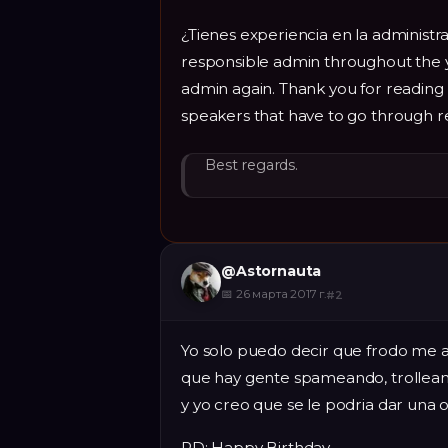
¿Tienes experiencia en la administra
responsible admin throughout the y
admin again. Thank you for reading 
speakers that have to go through re
Best regards.
@
Astornauta
📅
26 марта 2017 г.
#
2
Yo solo puedo decir que frodo me 
que hay gente spameando, trolleand
y yo creo que se le podria dar una 
PD: Happy Birthday