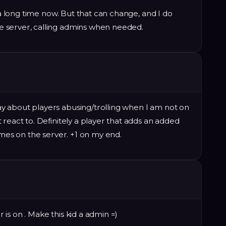
r a long time now. But that can change, and I do
 server, calling admins when needed.
 about players abusing/trolling when I am not on
react to. Definitely a player that adds an added
imes on the server. +1 on my end.
is on . Make this kid a admin =)