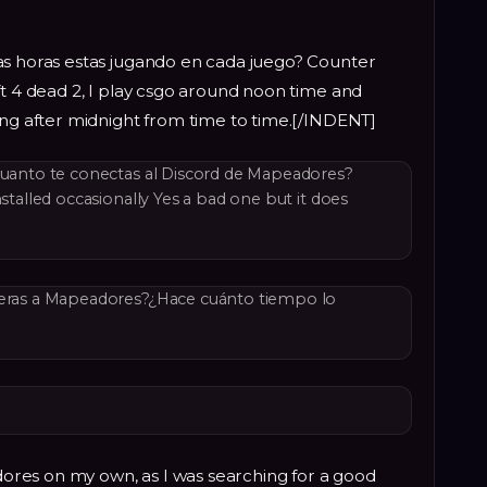
as horas estas jugando en cada juego? Counter
ft 4 dead 2, I play csgo around noon time and
ing after midnight from time to time.[/INDENT]
 cuanto te conectas al Discord de Mapeadores?
nstalled occasionally Yes a bad one but it does
ieras a Mapeadores?¿Hace cuánto tiempo lo
res on my own, as I was searching for a good