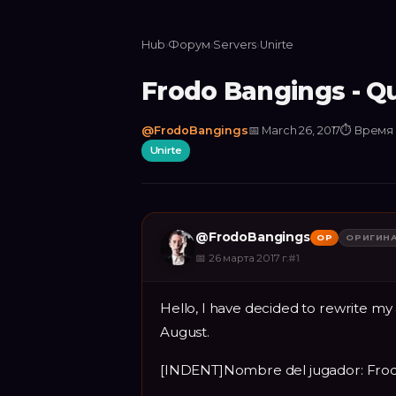
Hub
›
Форум
›
Servers
›
Unirte
Frodo Bangings - Q
@
FrodoBangings
📅
March 26, 2017
⏱
Время 
Unirte
@
FrodoBangings
OP
ОРИГИН
📅
26 марта 2017 г.
#
1
Hello, I have decided to rewrite my 
August.
[INDENT]Nombre del jugador: Fro