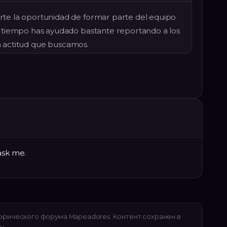
e la oportunidad de formar parte del equipo
 tiempo has ayudado bastante reportando a los
la actitud que buscamos.
ask me.
орического форума Mapeadores. Контент сохранен в