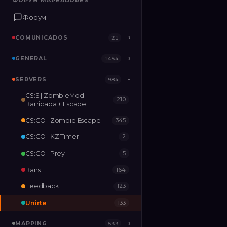
ФОРУМ MAPEADORES
ФОРУМ MAPEADORES
Форум
Форум
COMUNICADOS
COMUNICADOS
›
›
21
21
GENERAL
GENERAL
›
›
1454
1454
SERVERS
SERVERS
›
984
984
›
CS:S | ZombieMod |
210
MAPPING
›
533
Barricada + Escape
CS:GO | Zombie Escape
345
RELEASES
2
CS:GO | KZ Timer
2
CS:GO | Prey
5
Bans
164
Feedback
123
Unirte
133
MAPPING
›
533