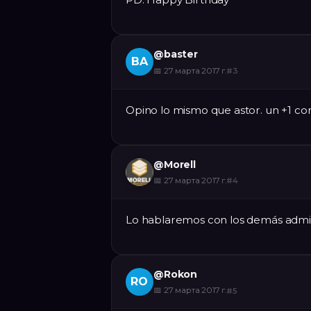
@
baster
BA
📅
27 марта 2017 г.
#
3
Opino lo mismo que astor. un +1 c
@
Morell
📅
27 марта 2017 г.
#
4
Lo hablaremos con los demás admi
@
Rokon
RO
📅
27 марта 2017 г.
#
5