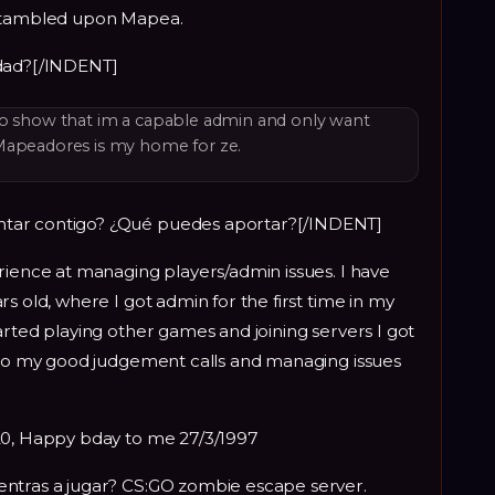
 stambled upon Mapea.
idad?[/INDENT]
to show that im a capable admin and only want
Mapeadores is my home for ze.
tar contigo? ¿Qué puedes aportar?[/INDENT]
rience at managing players/admin issues. I have
s old, where I got admin for the first time in my
arted playing other games and joining servers I got
s to my good judgement calls and managing issues
20, Happy bday to me 27/3/1997
entras a jugar? CS:GO zombie escape server.