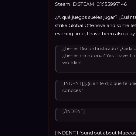
Steam ID:STEAM_0:1:153997146
¿A qué juegos sueles jugar? ¿Cuánt
strike Global Offensive and some le
evening time, I have been also play
¿Tienes Discord instalado? ¿Cada
¿Tienes micrófono? Yes I have it i
wonders.
[INDENT]¿Quién te dijo que te un
conoces?
[/INDENT]
[INDENT]I found out about Mapeado