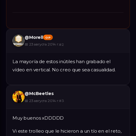
@
Morell
OP
📅
23 августа 2014 г.
#
2
La mayoría de estos inútiles han grabado el
vídeo en vertical. No creo que sea casualidad.
@
McBeetles
📅
23 августа 2014 г.
#
3
Muy buenos xDDDDD
Vi este trolleo que le hicieron a un tío en el reto,