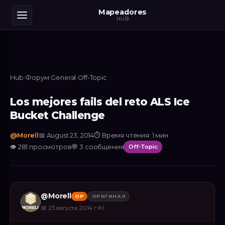
Mapeadores
HUB
Hub
›
Форум
›
General
›
Off-Topic
Los mejores fails del reto ALS Ice
Bucket Challenge
@
Morell
📅
August 23, 2014
⏱
Время чтения: 1 мин
👁
281
просмотров
💬
3
сообщения
Off-Topic
@
Morell
OP
ОРИГИНАЛ
📅
23 августа 2014 г.
#
1