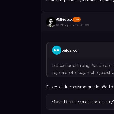
@
Biotux
OP
📅
21 апреля 2014 г.
#
5
palusiko:
PA
biotux nos esta engañando eso no 
rojo ni el otro bajamut rojo disli
Eso es el dramatismo que le añadió