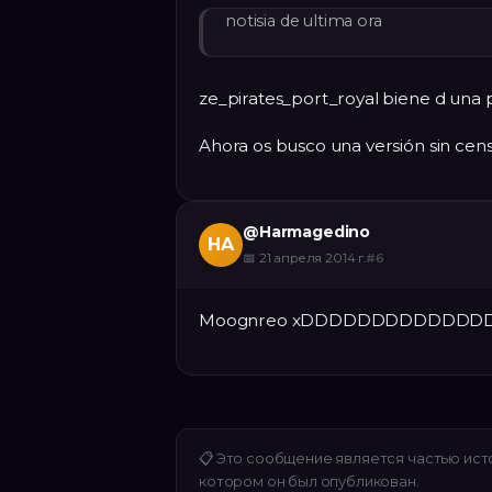
notisia de ultima ora
ze_pirates_port_royal biene d una pe
Ahora os busco una versión sin cens
@
Harmagedino
HA
📅
21 апреля 2014 г.
#
6
Moognreo xDDDDDDDDDDDD
📋
Это сообщение является частью исто
котором он был опубликован.