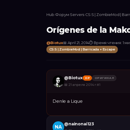
Hub
›
Форум
›
Servers
›
CS:S | ZombieMod | Bar
Orígenes de la Mak
@
Biotux
📅
April 21, 2014
⏱
Время чтения: 1 м
CS:S | ZombieMod | Barricada + Escape
@
Biotux
OP
ОРИГИНАЛ
📅
21 апреля 2014 г.
#
1
Denle a Lique
@
nainonai123
NA