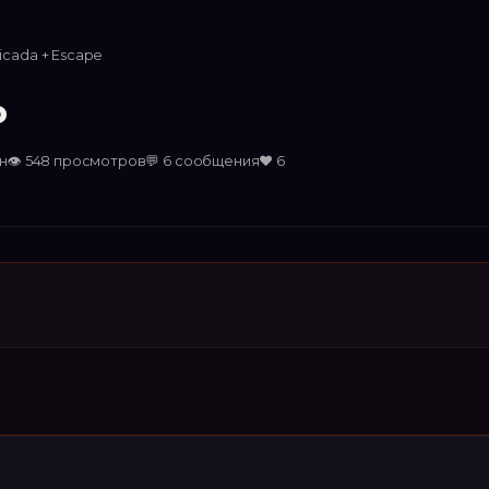
ricada + Escape
o
ин
👁
548
просмотров
💬
6
сообщения
❤️
6