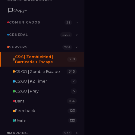
ФОРУМ MAPEADORES
ФОРУМ MAPEADORES
Форум
Форум
COMUNICADOS
COMUNICADOS
›
›
21
21
GENERAL
GENERAL
›
›
1454
1454
SERVERS
SERVERS
›
984
984
›
CS:S | ZombieMod |
210
MAPPING
›
533
Barricada + Escape
CS:GO | Zombie Escape
345
RELEASES
2
CS:GO | KZ Timer
2
CS:GO | Prey
5
Bans
164
Feedback
123
Unirte
133
MAPPING
›
533