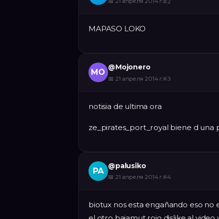
📅
21 апреля 2014 г.
#
2
MAPASO LOKO
@
Mojonero
MO
📅
21 апреля 2014 г.
#
3
notisia de ultima ora
ze_pirates_port_royal biene d una pe
@
palusiko
PA
📅
21 апреля 2014 г.
#
4
biotux nos esta engañando eso no es 
el otro bajamut rojo dislike al video