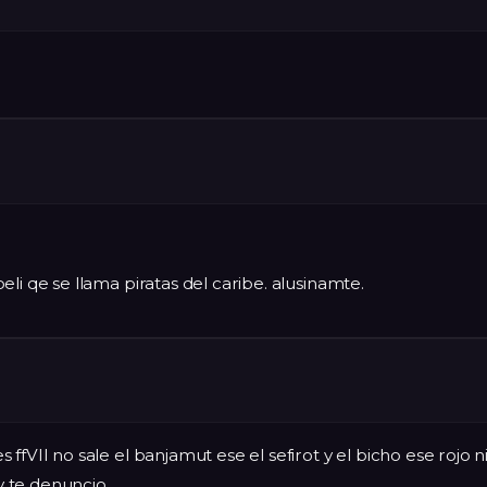
li qe se llama piratas del caribe. alusinamte.
ffVII no sale el banjamut ese el sefirot y el bicho ese rojo n
 y te denuncio