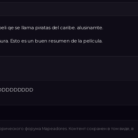
li qe se llama piratas del caribe. alusinamte.
ura. Esto es un buen resumen de la película.
DDDDDDDDDD
рического форума Mapeadores. Контент сохранен в том виде, в