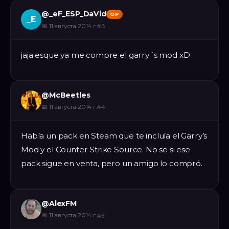
@
_eF_ESP_DaVid
OP
_E
📅
11 августа 2014 г.
#
3
jaja esque ya me compre el garry´s mod xD
@
McBeetles
📅
11 августа 2014 г.
#
4
Había un pack en Steam que te incluía el Garry’s
Mod y el Counter Strike Source. No se si ese
pack sigue en venta, pero un amigo lo compró.
@
AlexFM
📅
11 августа 2014 г.
#
5