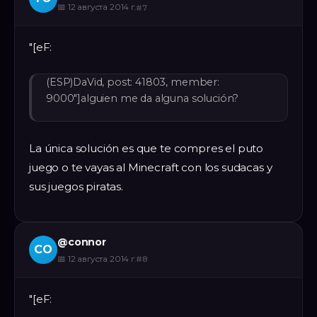
📅
12 августа 2014 г.
#
7
"[eF:
(ESP)DaVid, post: 41803, member:
9000"]alguien me da alguna solución?
La única solución es que te compres el puto
juego o te vayas al Minecraft con los sudacas y
sus juegos piratas.
@
connor
CO
📅
12 августа 2014 г.
#
8
"[eF: