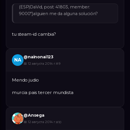
(ESP)DaVid, post: 41803, member:
9000"]alguien me da alguna solución?
tu steam-id cambia?
@
nainonai123
NA
📅
12 августа 2014 г.
#
9
Mendo judio
murcia pais tercer mundista
@
Ansega
📅
12 августа 2014 г.
#
10