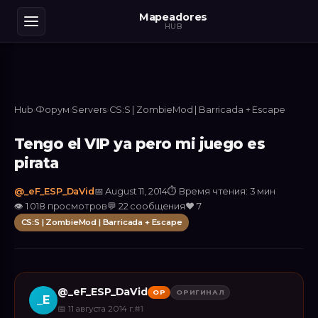
Mapeadores
HUB
Hub
›
Форум
›
Servers
›
CS:S | ZombieMod | Barricada + Escape
Tengo el VIP ya pero mi juego es
pirata
@
_eF_ESP_DaVid
📅
August 11, 2014
⏱
Время чтения: 3 мин
👁
1 018
просмотров
💬
22
сообщения
❤️
7
CS:S | ZombieMod | Barricada + Escape
@
_eF_ESP_DaVid
OP
ОРИГИНАЛ
_E
📅
11 августа 2014 г.
#
1