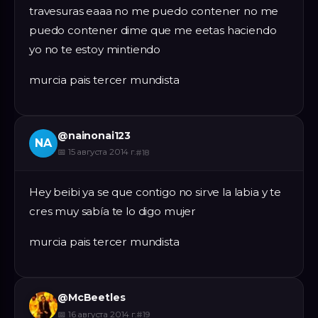
travesuras eaaa no me puedo contener no me
puedo contener dime que me eetas haciendo
yo no te estoy mintiendo
murcia pais tercer mundista
@
nainonai123
NA
📅
15 августа 2014 г.
#
18
Hey beibi ya se que contigo no sirve la labia y te
cres muy sabía te lo digo mujer
murcia pais tercer mundista
@
McBeetles
📅
16 августа 2014 г.
#
19