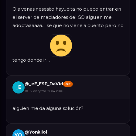
Ola venas nesesito hayudita no puedo entrar en
el server de mapiadores del GO alguien me
adoptaaaaaa… se que no viene a cuento pero no
tengo donde ir…
@
_eF_ESP_DaVid
OP
_E
📅
12 августа 2014 г.
#
6
alguien me da alguna solución?
@
Yonkilol
YO