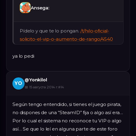
Ansega:
Pídelo y que te lo pongan.
/t/hilo-oficial-
solicito-el-vip-o-aumento-de-rango/4540
ya lo pedi
@
Yonkilol
YO
📅
15 августа 2014 г.
#
14
Según tengo entendido, si tienes el juego pirata,
no dispones de una “SteamID” fija o algo así era…
Por lo cual el sistema no reconoce tu VIP o algo
así… Se que lo leí en alguna parte de este foro