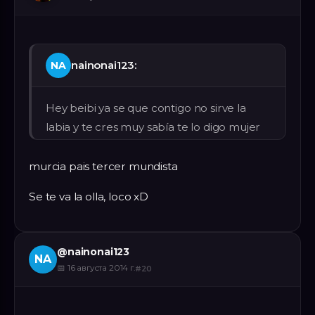
nainonai123:
NA
Hey beibi ya se que contigo no sirve la
labia y te cres muy sabía te lo digo mujer
murcia pais tercer mundista
Se te va la olla, loco xD
@
nainonai123
NA
📅
16 августа 2014 г.
#
20