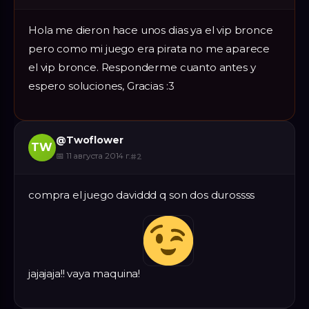
Hola me dieron hace unos dias ya el vip bronce
pero como mi juego era pirata no me aparece
el vip bronce. Responderme cuanto antes y
espero soluciones, Gracias :3
@
Twoflower
TW
📅
11 августа 2014 г.
#
2
compra el juego daviddd q son dos durossss
jajajaja!! vaya maquina!