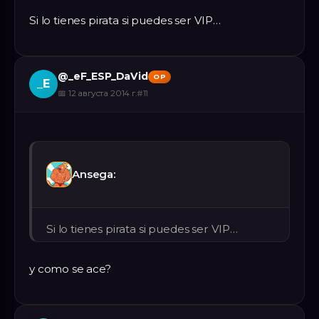
Si lo tienes pirata si puedes ser VIP…
@
_eF_ESP_DaVid
OP
_E
📅
12 августа 2014 г.
#
11
Ansega:
Si lo tienes pirata si puedes ser VIP…
y como se ace?