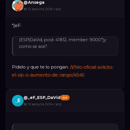
@
Ansega
📅
12 августа 2014 г.
#
12
"[eF:
(ESP)DaVid, post: 41812, member: 9000"]y
como se ace?
Pídelo y que te lo pongan.
/t/hilo-oficial-solicito-
el-vip-o-aumento-de-rango/4540
@
_eF_ESP_DaVid
OP
_E
📅
12 августа 2014 г.
#
13