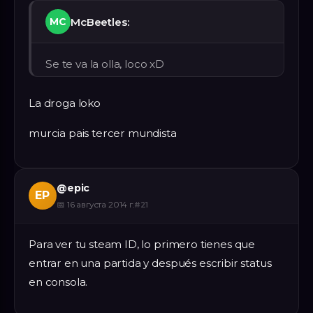
McBeetles:
MC
Se te va la olla, loco xD
La droga loko
murcia pais tercer mundista
@
epic
EP
📅
16 августа 2014 г.
#
21
Para ver tu steam ID, lo primero tienes que
entrar en una partida y después escribir status
en consola.