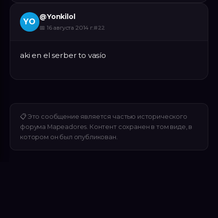
@
Yonkilol
YO
📅
16 августа 2014 г.
#
22
aki en el serber to vasío
📋
Это сообщение является частью исторического
форума Mapeadores. Контент сохранен в том виде, в
котором он был опубликован.