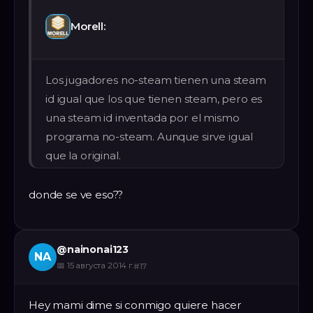
Morell:
Los jugadores no-steam tienen una steam
id igual que los que tienen steam, pero es
una steam id inventada por el mismo
programa no-steam. Aunque sirve igual
que la original.
donde se ve eso??
@
nainonai123
NA
📅
15 августа 2014 г.
#
17
Hey mami dime si conmigo quiere hacer