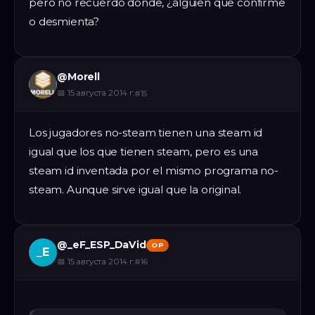
pero no recuerdo donde, ¿alguien que confirme
o desmienta?
@
Morell
📅
15 августа 2014 г.
#
15
Los jugadores no-steam tienen una steam id
igual que los que tienen steam, pero es una
steam id inventada por el mismo programa no-
steam. Aunque sirve igual que la original.
@
_eF_ESP_DaVid
OP
_E
📅
15 августа 2014 г.
#
16