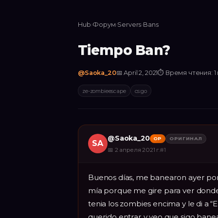
Hub
›
Форум
›
Servers
›
Bans
Tiempo Ban?
@
Saoka_20
📅
April 2, 2021
⏱
Время чтения: 1
ze-zombieescape
cs:go
@
Saoka_20
OP
ОРИГИНАЛ
SA
📅
2 апреля 2021 г.
#
1
Buenos días, me banearon ayer por 
mía porque me gire para ver donde
tenia los zombies encima y le di a “
querido entrar y veo que sigo ban