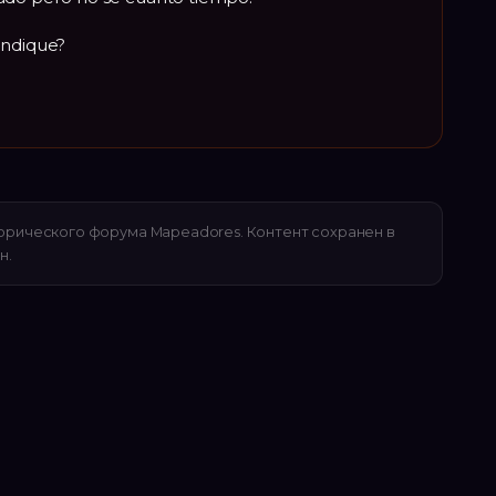
indique?
орического форума Mapeadores. Контент сохранен в
н.