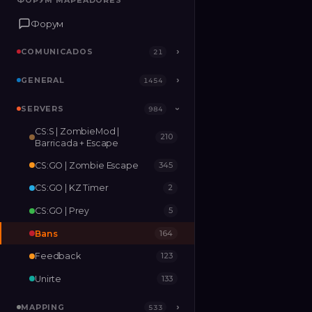
ФОРУМ MAPEADORES
ФОРУМ MAPEADORES
Форум
Форум
COMUNICADOS
COMUNICADOS
›
›
21
21
GENERAL
GENERAL
›
›
1454
1454
SERVERS
SERVERS
›
984
984
›
CS:S | ZombieMod |
210
MAPPING
›
533
Barricada + Escape
CS:GO | Zombie Escape
345
RELEASES
2
CS:GO | KZ Timer
2
CS:GO | Prey
5
Bans
164
Feedback
123
Unirte
133
MAPPING
›
533