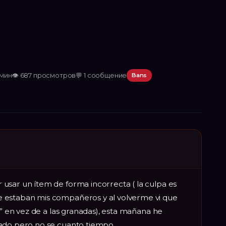
 мин
👁
687
просмотров
💬
1
сообщение
Bans
usar un ítem de forma incorrecta ( la culpa es
 estaban mis compañeros y al volverme vi que
E” en vez de a las granadas), esta mañana he
eado pero no se cuanto tiempo.