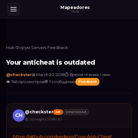
Mapeadores
HUB
Hub
›
Форум
›
Servers
›
Feedback
Your anticheat is outdated
@
checkster
📅
March 20, 2018
⏱
Время чтения: 1 мин
👁
746
просмотров
💬
1
сообщение
Feedback
@
checkster
OP
ОРИГИНАЛ
CH
📅
20 марта 2018 г.
#
1
https://github.com/eedson/Cow-Anti-Cheat