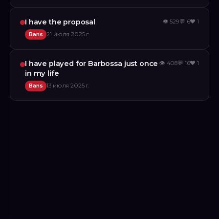
I have the proposal
👁
529
💬
6
❤️
1
Bans
21 июля 2025 г.
I have played for Barbossa just once
👁
408
💬
16
❤️
1
in my life
Bans
13 июля 2025 г.