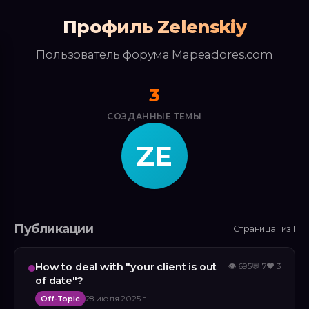
Профиль Zelenskiy
Пользователь форума Mapeadores.com
3
СОЗДАННЫЕ ТЕМЫ
ZE
Публикации
Страница 1 из 1
How to deal with "your client is out
👁
695
💬
7
❤️
3
of date"?
Off-Topic
28 июля 2025 г.