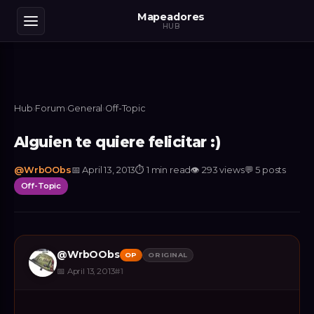
Mapeadores
HUB
Hub
›
Forum
›
General
›
Off-Topic
Alguien te quiere felicitar :)
@
WrbOObs
📅
April 13, 2013
⏱
1 min read
👁
293
views
💬
5
posts
Off-Topic
@
WrbOObs
OP
ORIGINAL
📅
April 13, 2013
#
1