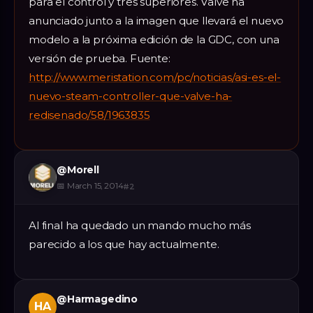
para el control y tres superiores. Valve ha
anunciado junto a la imagen que llevará el nuevo
modelo a la próxima edición de la GDC, con una
versión de prueba. Fuente:
http://www.meristation.com/pc/noticias/asi-es-el-
nuevo-steam-controller-que-valve-ha-
redisenado/58/1963835
@
Morell
📅
March 15, 2014
#
2
Al final ha quedado un mando mucho más
parecido a los que hay actualmente.
@
Harmagedino
HA