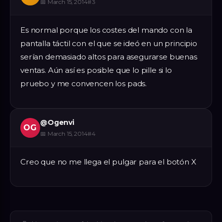
📅
March 15, 2014
#
3
Es normal porque los costes del mando con la
pantalla táctil con el que se ideó en un principio
serían demasiado altos para asegurarse buenas
ventas. Aún así es posible que lo pille si lo
pruebo y me convencen los pads.
@
Ogenvi
OG
📅
March 15, 2014
#
4
Creo que no me llega el pulgar para el botón X