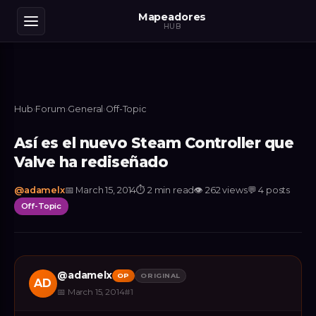
Mapeadores
HUB
Hub
›
Forum
›
General
›
Off-Topic
Así es el nuevo Steam Controller que
Valve ha rediseñado
@
adamelx
📅
March 15, 2014
⏱
2 min read
👁
262
views
💬
4
posts
Off-Topic
@
adamelx
OP
ORIGINAL
AD
📅
March 15, 2014
#
1