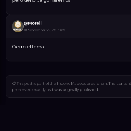
pero ueno… algo haremos
@
Morell
📅
September 29, 2013
#
21
Cierro el tema.
📋
This post is part of the historic Mapeadores forum. The content 
preserved exactly as it was originally published.