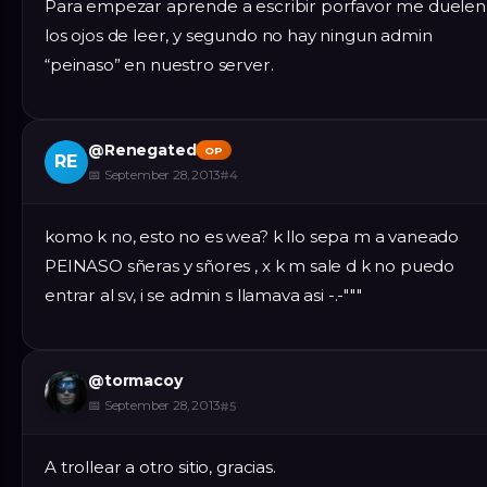
Para empezar aprende a escribir porfavor me duelen
los ojos de leer, y segundo no hay ningun admin
“peinaso” en nuestro server.
@
Renegated
OP
RE
📅
September 28, 2013
#
4
komo k no, esto no es wea? k llo sepa m a vaneado
PEINASO sñeras y sñores , x k m sale d k no puedo
entrar al sv, i se admin s llamava asi -.-"""
@
tormacoy
📅
September 28, 2013
#
5
A trollear a otro sitio, gracias.