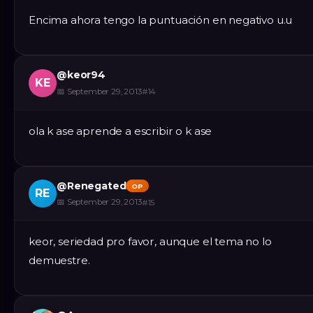
Encima ahora tengo la puntuación en negativo u.u
@
keor94
KE
📅
September 29, 2013
#
14
ola k ase aprende a escribir o k ase
@
Renegated
OP
RE
📅
September 29, 2013
#
15
keor, seriedad pro favor, aunque el tema no lo
demuestre.