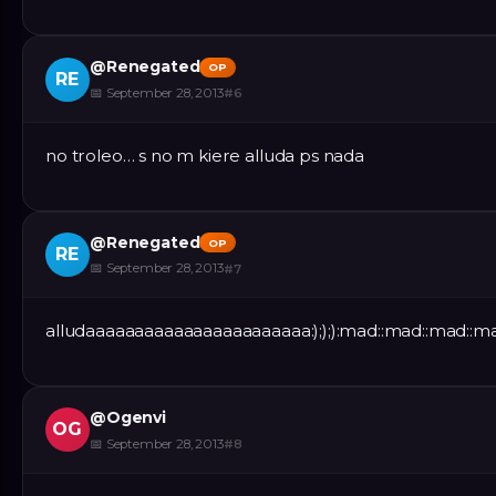
@
Renegated
OP
RE
📅
September 28, 2013
#
6
no troleo… s no m kiere alluda ps nada
@
Renegated
OP
RE
📅
September 28, 2013
#
7
alludaaaaaaaaaaaaaaaaaaaaaaa:););):mad::mad::mad::m
@
Ogenvi
OG
📅
September 28, 2013
#
8