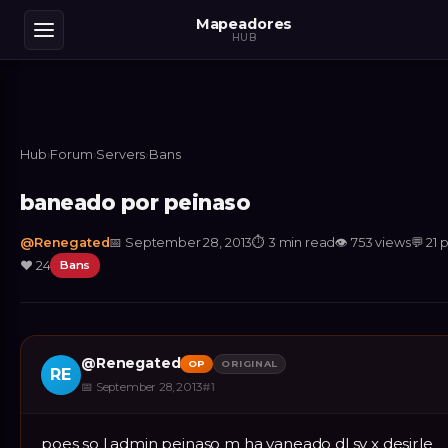
Mapeadores
HUB
Hub
›
Forum
›
Servers
›
Bans
baneado por peinaso
@
Renegated
📅
September 28, 2013
⏱
3 min read
👁
753
views
💬
21
p
❤️
24
Bans
@
Renegated
OP
ORIGINAL
RE
📅
September 28, 2013
#
1
poes so l admin peinaso m ha vaneado dl sv x desirle