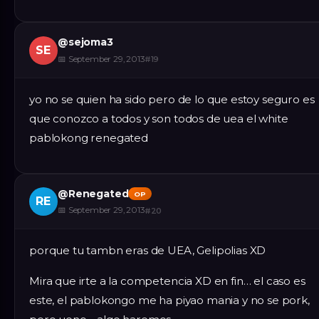
@
sejoma3
SE
📅
September 29, 2013
#
19
yo no se quien ha sido pero de lo que estoy seguro es
que conozco a todos y son todos de uea el white
pablokong renegated
@
Renegated
OP
RE
📅
September 29, 2013
#
20
porque tu tambn eras de UEA, Gelipolias XD
Mira que irte a la competencia XD en fin… el caso es
este, el pablokongo me ha piyao mania y no se pork,