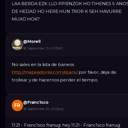
LAA BERDA EZK LLO PPIENZOK HO TIHENES 5 ANO
DE HEDAD HO HERE HUN TROR K SEH HAVURRE
MUXO HOK?
@
Morell
📅
September 29, 2013
#
11
No sales en la lista de baneos
http://mapeadores.com/sbans/
por favor, deja de
trollear y de hacernos perder el tiempo.
@
Franc1sco
FR
📅
September 29, 2013
#
12
11:21 - Franc1sco franug: hey 11:21 - Franc1sco franug: