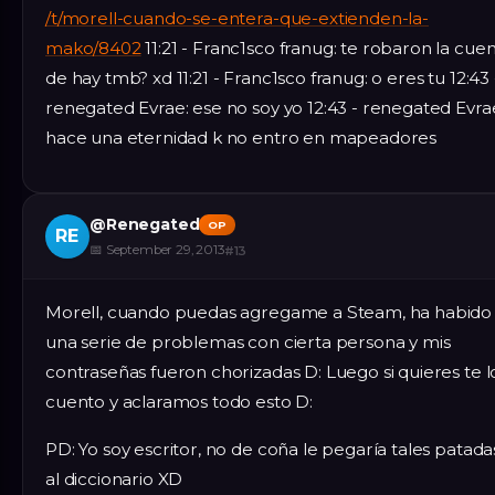
/t/morell-cuando-se-entera-que-extienden-la-
mako/8402
11:21 - Franc1sco franug: te robaron la cue
de hay tmb? xd 11:21 - Franc1sco franug: o eres tu 12:43 
renegated Evrae: ese no soy yo 12:43 - renegated Evra
hace una eternidad k no entro en mapeadores
@
Renegated
OP
RE
📅
September 29, 2013
#
13
Morell, cuando puedas agregame a Steam, ha habido
una serie de problemas con cierta persona y mis
contraseñas fueron chorizadas D: Luego si quieres te l
cuento y aclaramos todo esto D:
PD: Yo soy escritor, no de coña le pegaría tales patada
al diccionario XD