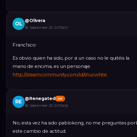
@
Olivera
OL
📅
September 29, 2013
#
17
Franc1sco:
Es obvio quien ha sido, por si un caso no le quitéis la
mano de encima, es un personaje
http://steamcommunity.com/id/shurwhite
@
Renegated
OP
RE
📅
September 29, 2013
#
18
No, esta vez ha sido pablokong, no me preguntes por
este cambio de actitud.