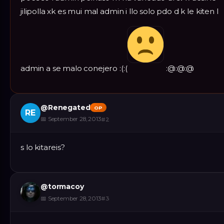
jilipolla xk es mui mal admin i llo solo pdo d k le kiten l
admin a se malo conejero :(:(
:@:@:@
@
Renegated
OP
RE
📅
September 28, 2013
#
2
s lo kitareis?
@
tormacoy
📅
September 28, 2013
#
3