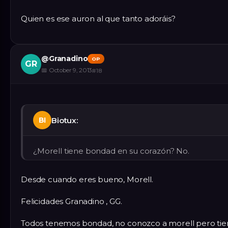
Quien es ese auron al que tanto adoráis?
@
Granadino
OP
GR
📅
October 9, 2013
#
18
Biotux:
BI
¿Morell tiene bondad en su corazón? No.
Desde cuando eres bueno, Morell.
Felicidades Granadino , GG.
Todos tenemos bondad, no conozco a morell pero ti