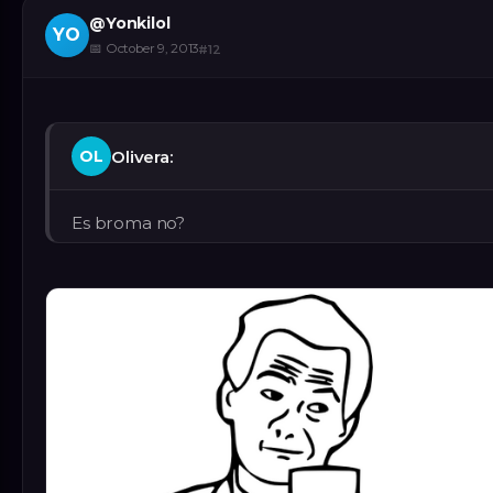
@
Yonkilol
YO
📅
October 9, 2013
#
12
Olivera:
OL
Es broma no?