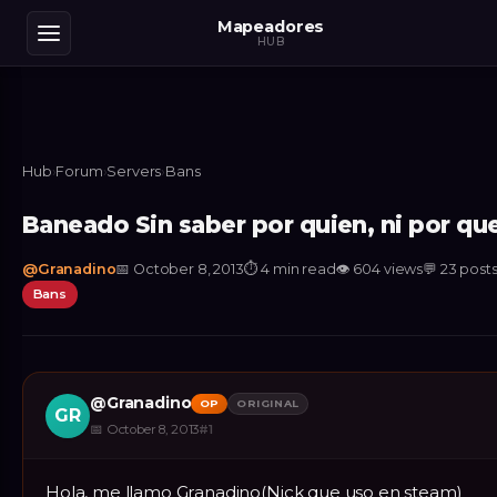
Mapeadores
HUB
Hub
›
Forum
›
Servers
›
Bans
Baneado Sin saber por quien, ni por qu
@
Granadino
📅
October 8, 2013
⏱
4 min read
👁
604
views
💬
23
post
Bans
@
Granadino
OP
ORIGINAL
GR
📅
October 8, 2013
#
1
Hola, me llamo Granadino(Nick que uso en steam)