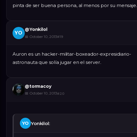
pinta de ser buena persona, al menos por su mensaje
@
Yonkilol
YO
📅
October 10, 2013
#
19
Auron es un hacker-militar-boxeador-expresidiario-
astronauta que solía jugar en el server.
@
tormacoy
📅
October 10, 2013
#
20
Yonkilol:
YO