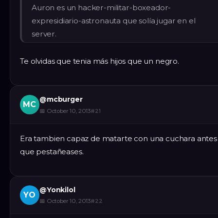
Auron es un hacker-militar-boxeador-
expresidiario-astronauta que solía jugar en el
server.
Te olvidas que tenia más hijos que un negro.
@
mcburger
MC
📅
October 10, 2013
#
21
Era tambien capaz de matarte con una cuchara antes
que pestañeases.
@
Yonkilol
YO
📅
October 10, 2013
#
22