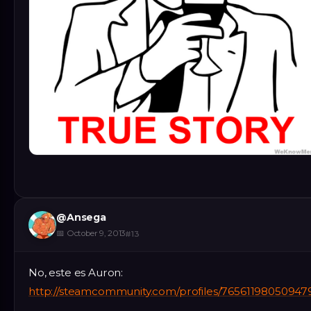
@
Ansega
📅
October 9, 2013
#
13
No, este es Auron:
http://steamcommunity.com/profiles/76561198050947