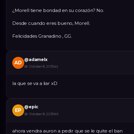
¿Morell tiene bondad en su corazón? No.
Desde cuando eres bueno, Morell.
Felicidades Granadino , GG.
@
adamelx
AD
📅
October 8, 2013
#
5
la que se va a liar xD
@
epic
EP
📅
October 8, 2013
#
6
ahora vendra auron a pedir que se le quite el ban