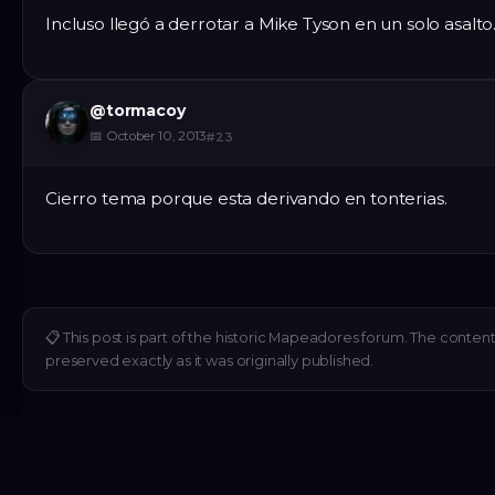
Incluso llegó a derrotar a Mike Tyson en un solo asalto
@
tormacoy
📅
October 10, 2013
#
23
Cierro tema porque esta derivando en tonterias.
📋
This post is part of the historic Mapeadores forum. The content 
preserved exactly as it was originally published.