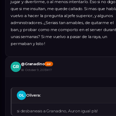
jugar y divertirme, o al menos intentarlo. Eso si no digo
que si me insultan, me quede callado. Si mas que habla
vuelvo a hacer la pregunta al jefe superior, y algunos
administradores. ¿Seriais tan amables, de quitarme el
ban, y probar como me comporto en el server duran
unas semanas? Si me vuelvo a pasar de la raya, un
permaban y listo !
@
Granadino
OP
GR
📅
October 9, 2013
#
17
Olivera:
OL
si desbaneais a Granadino, Auron igual pls!