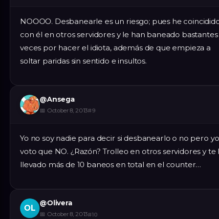
NOOOO. Desbanearle es un riesgo; pues he coincidid
con él en otros servidores y le han baneado bastantes
veces por hacer el idiota, además de que empieza a
soltar paridas sin sentido e insultos.
@
Ansega
📅
October 8, 2013
#
9
Yo no soy nadie para decir si desbanearlo o no pero y
voto que NO. ¿Razón? Trolleo en otros servidores y te
llevado más de 10 baneos en total en el counter…
@
Olivera
OL
📅
October 8, 2013
#
10