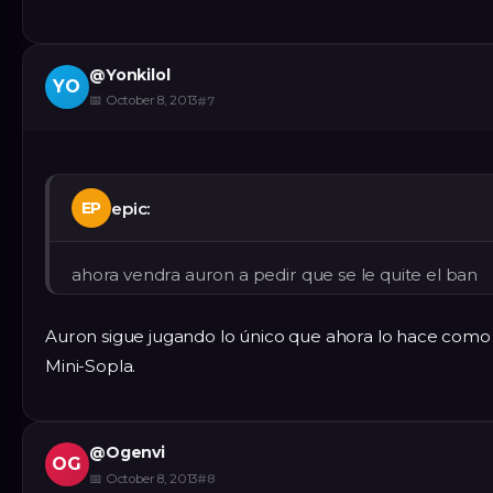
@
Yonkilol
YO
📅
October 8, 2013
#
7
epic:
EP
ahora vendra auron a pedir que se le quite el ban
Auron sigue jugando lo único que ahora lo hace como
Mini-Sopla.
@
Ogenvi
OG
📅
October 8, 2013
#
8