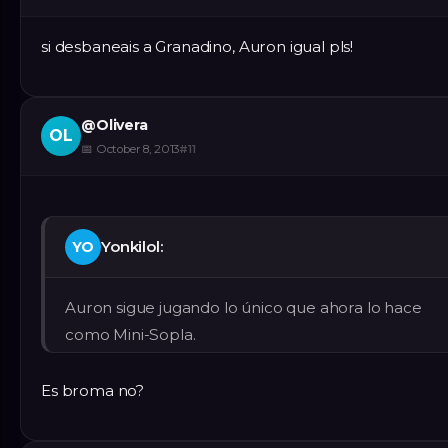
si desbaneais a Granadino, Auron igual pls!
@
Olivera
OL
📅
October 8, 2013
#
11
Yonkilol:
YO
Auron sigue jugando lo único que ahora lo hace
como Mini-Sopla.
Es broma no?