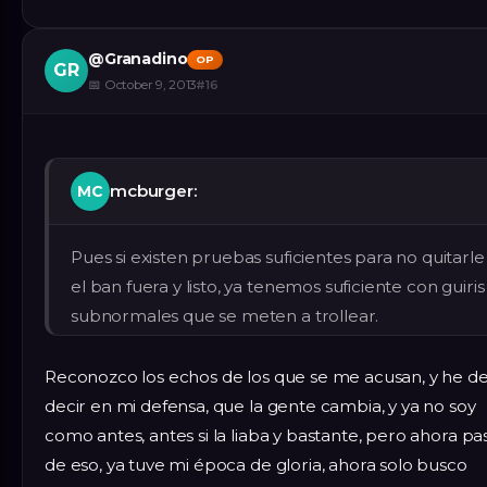
@
Granadino
OP
GR
📅
October 9, 2013
#
16
mcburger:
MC
Pues si existen pruebas suficientes para no quitarle
el ban fuera y listo, ya tenemos suficiente con guiris
subnormales que se meten a trollear.
Reconozco los echos de los que se me acusan, y he d
decir en mi defensa, que la gente cambia, y ya no soy
como antes, antes si la liaba y bastante, pero ahora pa
de eso, ya tuve mi época de gloria, ahora solo busco