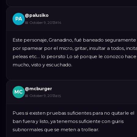
@
palusiko
PA
📅
October 9, 2013
#
14
Este personaje, Granadino, fué baneado seguramente
por spamear por el micro, gritar, insultar a todos, incit
peleas etc… lo peorsito Lo sé porque le conozco hace
mucho, visto y escuchado.
@
mcburger
MC
📅
October 9, 2013
#
15
Pues si existen pruebas suficientes para no quitarle el
ban fuera y listo, ya tenemos suficiente con guiris
subnormales que se meten a trollear.