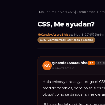
Hub
›
Forum
›
Servers
›
CS:S | ZombieMod | Barr
CSS, Me ayudan?
@
KandoxAsuraShisa
📅
May 13, 2014
⏱
5 min 
CS:S | ZombieMod | Barricada + Escape
@
KandoxAsuraShisa
OP
ORIG
KA
📅
May 13, 2014
#
1
Hola chicos y chicas, ya tengo el CS
mod de zombies, pero no se si es e
obvio?), o no se da igual, si me dier
PD: aparte del mod, tengo que de