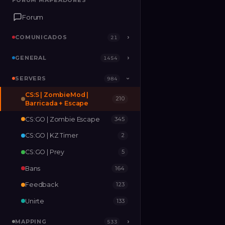
FORUM MAPEADORES
FORUM MAPEADORES
Forum
Forum
COMUNICADOS
COMUNICADOS
›
›
21
21
GENERAL
GENERAL
›
›
1454
1454
SERVERS
SERVERS
›
984
984
›
CS:S | ZombieMod |
210
MAPPING
›
533
Barricada + Escape
CS:GO | Zombie Escape
345
RELEASES
2
CS:GO | KZ Timer
2
CS:GO | Prey
5
Bans
164
Feedback
123
Unirte
133
MAPPING
›
533