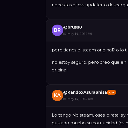
necesitas el css updater o descargar
@
bruss0
BR
📅
May 14, 2014
#
9
pero tienes el steam original? o lo t
no estoy seguro, pero creo que en 
original
@
KandoxAsuraShisa
OP
KA
📅
May 14, 2014
#
10
Lo tengo No steam, osea pirata. ay
gustado mucho su comunidad (es mas 