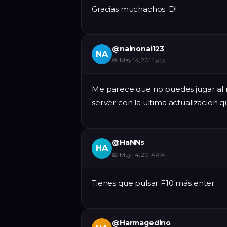
Gracias muchachos :D!
@
nainonai123
NA
📅
May 14, 2014
#
13
Me parece que no puedes jugar al 
server con la ultima actualizacion qu
@
HaNNs
HA
📅
May 14, 2014
#
14
Tienes que pulsar F10 más enter
@
Harmagedino