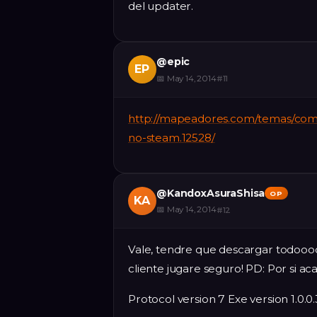
del updater.
@
epic
EP
📅
May 14, 2014
#
11
http://mapeadores.com/temas/como
no-steam.12528/
@
KandoxAsuraShisa
OP
KA
📅
May 14, 2014
#
12
Vale, tendre que descargar todoooo
cliente jugare seguro! PD: Por si ac
Protocol version 7 Exe version 1.0.0.