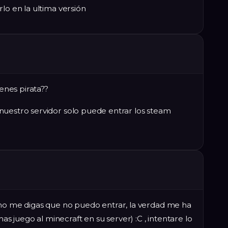
lo en la ultima versión
ienes pirata??
nuestro servidor solo puede entrar los steam
 no me digas que no puedo entrar, la verdad me ha
juego al minecraft en su server) :C , intentare lo