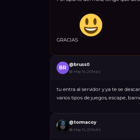
GRACIAS
@
bruss0
BR
📅
May 14, 2014
#
2
tu entra al servidor y ya te se des
varios tipos de juegos, escape, barr
@
tormacoy
📅
May 14, 2014
#
3