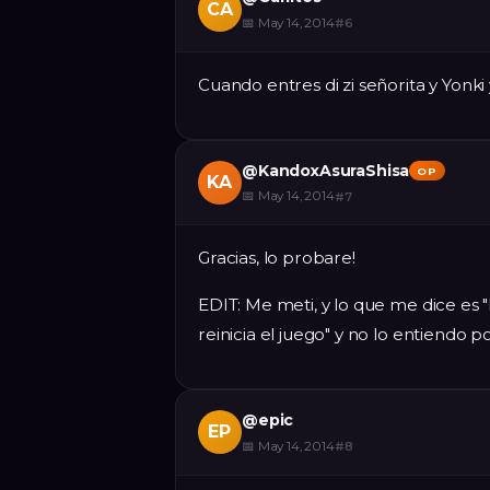
CA
📅
May 14, 2014
#
6
Cuando entres di zi señorita y Yonki y
@
KandoxAsuraShisa
OP
KA
📅
May 14, 2014
#
7
Gracias, lo probare!
EDIT: Me meti, y lo que me dice es "
reinicia el juego" y no lo entiendo 
@
epic
EP
📅
May 14, 2014
#
8