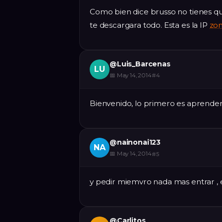
Como bien dice brusso no tienes qu
te descargara todo. Esta es la IP
zo
@
Luis_Barcenas
LU
📅
May 14, 2014
#
4
Bienvenido, lo primero es aprender 
@
nainonai123
NA
📅
May 14, 2014
#
5
y pedir miemvro nada mas entrar , e
@
Carlitos