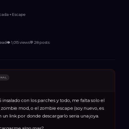
icada + Escape
read
👁
1,015
views
💬
28
posts
INAL
S insalado con los parches y todo, me falta solo el
l zombie mod, o el zombie escape (soy nuevo, es
an un link por donde descargarlo seria una joya.
scargarme algo mas?