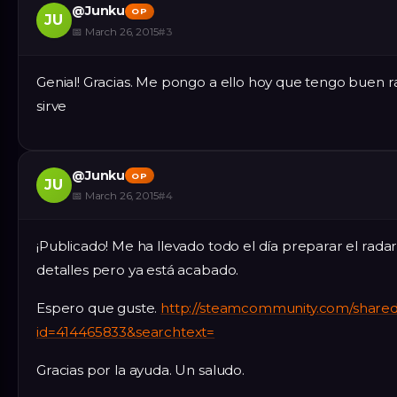
@
Junku
OP
JU
📅
March 26, 2015
#
3
Genial! Gracias. Me pongo a ello hoy que tengo buen ra
sirve
@
Junku
OP
JU
📅
March 26, 2015
#
4
¡Publicado! Me ha llevado todo el día preparar el radar
detalles pero ya está acabado.
Espero que guste.
http://steamcommunity.com/sharedfil
id=414465833&searchtext=
Gracias por la ayuda. Un saludo.