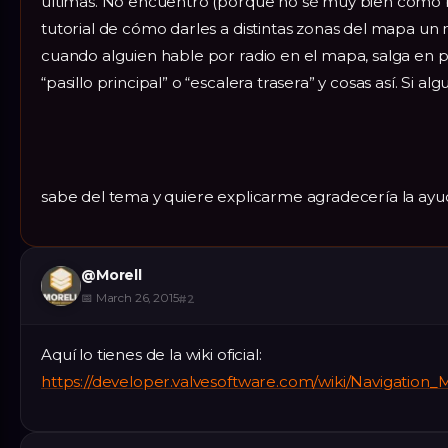
últimas. No encuentro (porque no sé muy bien cómo b
tutorial de cómo darles a distintas zonas del mapa un
cuando alguien hable por radio en el mapa, salga en p
“pasillo principal” o “escalera trasera” y cosas así. Si a
sabe del tema y quiere explicarme agradecería la ay
@
Morell
📅
March 26, 2015
#
2
Aquí lo tienes de la wiki oficial:
https://developer.valvesoftware.com/wiki/Navigati