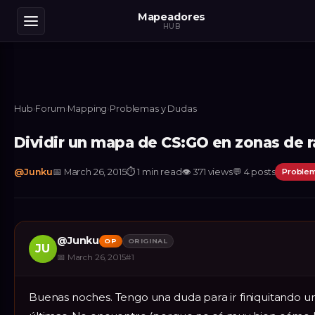
Mapeadores
HUB
Hub
›
Forum
›
Mapping
›
Problemas y Dudas
Dividir un mapa de CS:GO en zonas de r
@
Junku
📅
March 26, 2015
⏱
1 min read
👁
371
views
💬
4
posts
Proble
@
Junku
OP
ORIGINAL
JU
📅
March 26, 2015
#
1
Buenas noches. Tengo una duda para ir finiquitando 