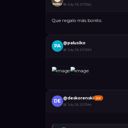
📅
July 26, 2013
#
2
Que regalo más bonito.
@
palusiko
PA
📅
July 26, 2013
#
3
@
deskorenski
OP
DE
📅
July 26, 2013
#
4