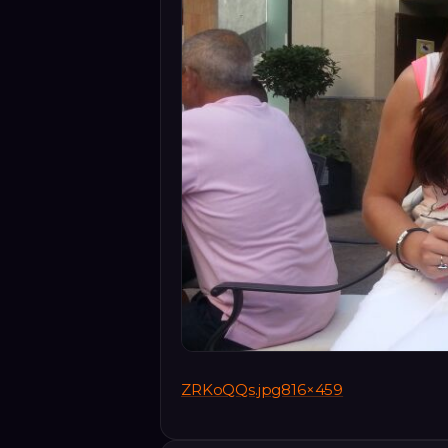
ZRKoQQs.jpg816×459