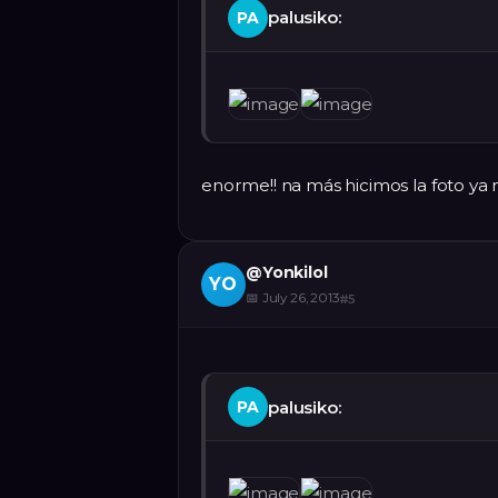
palusiko:
PA
enorme!! na más hicimos la foto y
@
Yonkilol
YO
📅
July 26, 2013
#
5
palusiko:
PA