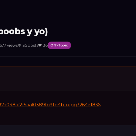
boobs y yo)
677
views
💬
35
posts
❤️
36
Off-Topic
2a048af2f5aaf0389fb91b4b1o.jpg3264×1836