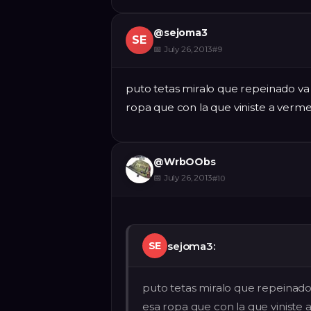
@
sejoma3
SE
📅
July 26, 2013
#
9
puto tetas miralo que repeinado va 
ropa que con la que viniste a verme
@
WrbOObs
📅
July 26, 2013
#
10
sejoma3:
SE
puto tetas miralo que repeinado
esa ropa que con la que viniste 