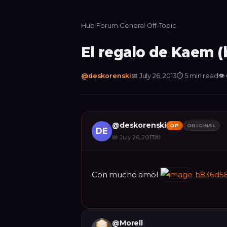
Hub
›
Forum
›
General
›
Off-Topic
El regalo de Kaem (
@
deskorenski
📅
July 26, 2013
⏱
5 min read
👁
@
deskorenski
OP
ORIGINAL
DE
📅
July 26, 2013
#
1
Con mucho amol
b836d58
@
Morell