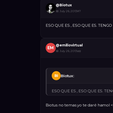
@
Biotux
📅
July 26, 2013
#
7
ESO QUE ES , ESO QUE ES. TENG
@
emiliovirtual
EM
📅
July 26, 2013
#
8
Biotux:
BI
ESO QUE ES , ESO QUE ES. T
Biotus no temas yo te daré hamol 