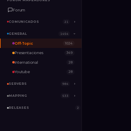
FORUM MAPEADORES
FORUM MAPEADORES
Forum
Forum
COMUNICADOS
COMUNICADOS
›
›
21
21
GENERAL
GENERAL
›
1454
1454
›
Off-Topic
1024
SERVERS
›
984
Presentaciones
349
MAPPING
›
533
International
28
RELEASES
2
Youtube
28
SERVERS
›
984
MAPPING
›
533
RELEASES
2