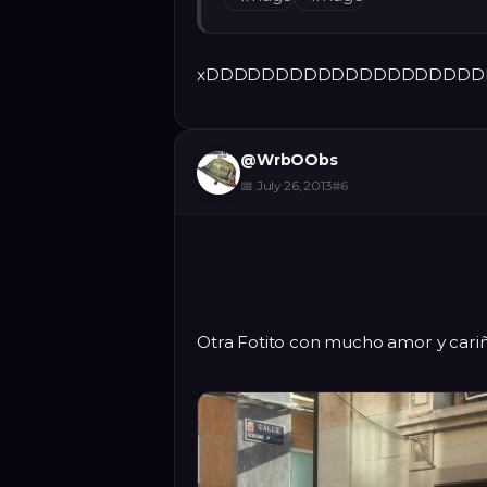
xDDDDDDDDDDDDDDDDDDD
@
WrbOObs
📅
July 26, 2013
#
6
Otra Fotito con mucho amor y car