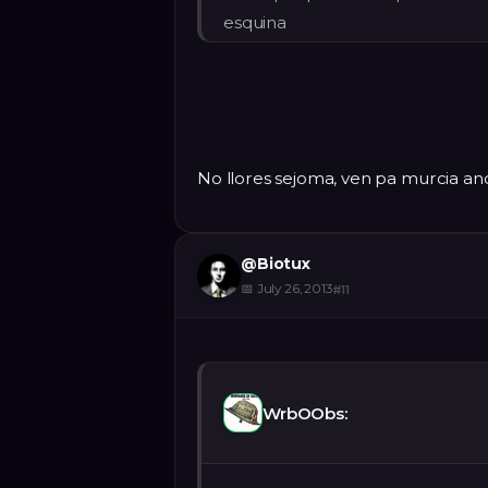
esquina
No llores sejoma, ven pa murcia a
@
Biotux
📅
July 26, 2013
#
11
WrbOObs: