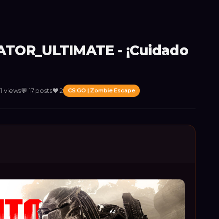
TOR_ULTIMATE - ¡Cuidado
1
views
💬
17
posts
❤️
2
CS:GO | Zombie Escape