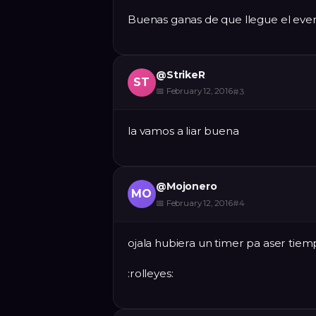
Buenas ganas de que llegue el even
@
StrikeR
ST
📅
February 12, 2016
#
3
la vamos a liar buena
@
Mojonero
MO
📅
February 12, 2016
#
4
ojala hubiera un timer pa aser tiem
:rolleyes: