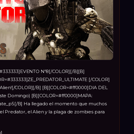
#333333]EVENTO Nº8[/COLOR][/B][B]
LOR=#333333]ZE_PREDATOR_ULTIMATE [/COLOR]
 Alien![/COLOR][/B] [B][COLOR=#ff0000]DIA DEL
(Este Domingo) [B][COLOR=#ff0000]MAPA:
ate_p5[/B] Ha llegado el momento que muchos
 Predator, el Alien y la plaga de zombies para
x]