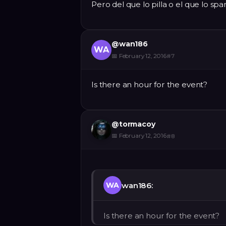
Pero del que lo pilla o el que lo s
@
wan186
WA
📅
February 12, 2016
#
7
Is there an hour for the event?
@
tormacoy
📅
February 12, 2016
#
8
wan186:
WA
Is there an hour for the event?