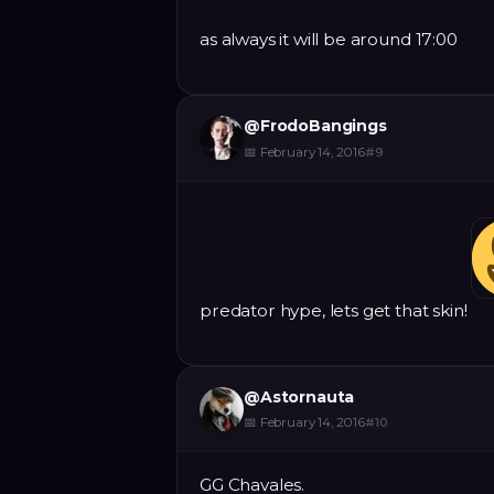
as always it will be around 17:00
@
FrodoBangings
📅
February 14, 2016
#
9
predator hype, lets get that skin!
@
Astornauta
📅
February 14, 2016
#
10
GG Chavales.