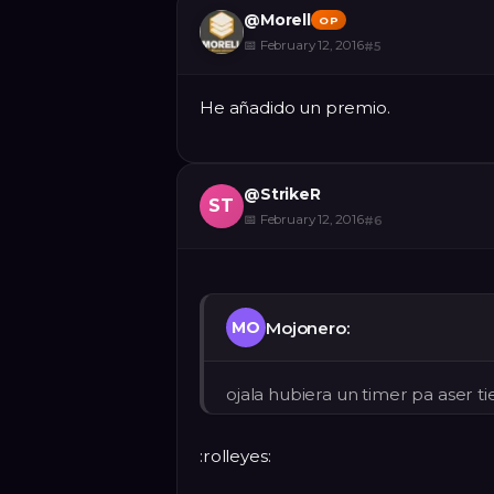
@
Morell
OP
📅
February 12, 2016
#
5
He añadido un premio.
@
StrikeR
ST
📅
February 12, 2016
#
6
Mojonero:
MO
ojala hubiera un timer pa aser 
:rolleyes: