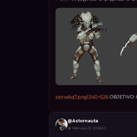
zwrwAq7.png1340×526
OBJETIVO:
@
Astornauta
📅
February 12, 2016
#
2