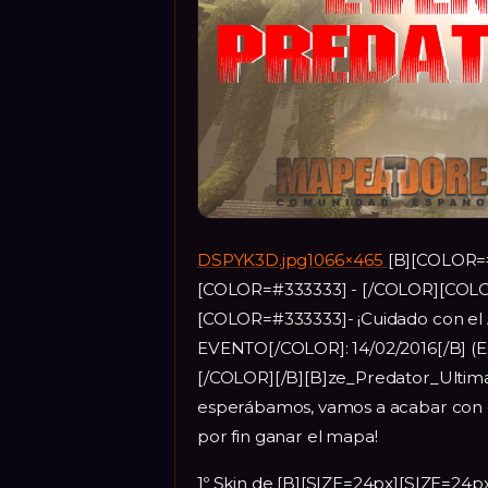
DSPYK3D.jpg1066×465
[B][COLOR=
[COLOR=#333333] - [/COLOR][CO
[COLOR=#333333]- ¡Cuidado con el
EVENTO[/COLOR]: 14/02/2016[/B] 
[/COLOR][/B][B]ze_Predator_Ultim
esperábamos, vamos a acabar con el
por fin ganar el mapa!
1º Skin de [B][SIZE=24px][SIZE=24p