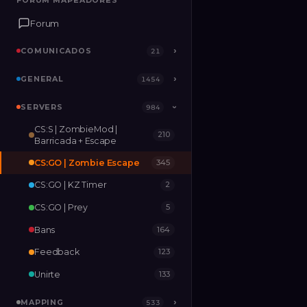
FORUM MAPEADORES
FORUM MAPEADORES
Forum
Forum
COMUNICADOS
COMUNICADOS
›
›
21
21
GENERAL
GENERAL
›
›
1454
1454
SERVERS
SERVERS
›
984
984
›
CS:S | ZombieMod |
210
MAPPING
›
533
Barricada + Escape
CS:GO | Zombie Escape
345
RELEASES
2
CS:GO | KZ Timer
2
CS:GO | Prey
5
Bans
164
Feedback
123
Unirte
133
MAPPING
›
533