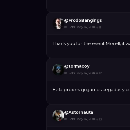
@
FrodoBangings
📅
February 14, 2016
#
11
Thank you for the event Morell, it w
@
tormacoy
📅
February 14, 2016
#
12
Ez la proxima jugamos cegados y co
@
Astornauta
📅
February 14, 2016
#
13