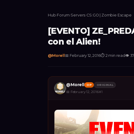
Hub
›
Forum
›
Servers
›
CS:GO | Zombie Escape
[EVENTO] ZE_PREDA
con el Alien!
@
Morell
📅
February 12, 2016
⏱
2 min read
👁
37
@
Morell
OP
ORIGINAL
📅
February 12, 2016
#
1