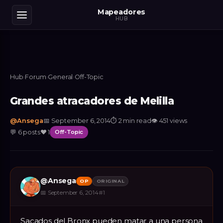
Mapeadores
HUB
Hub
›
Forum
›
General
›
Off-Topic
Grandes atracadores de Melilla
@
Ansega
📅
September 6, 2014
⏱
2 min read
👁
451
views
💬
6
posts
❤️
1
Off-Topic
@
Ansega
OP
ORIGINAL
📅
September 6, 2014
#
1
Sacados del Bronx pueden matar a una persona