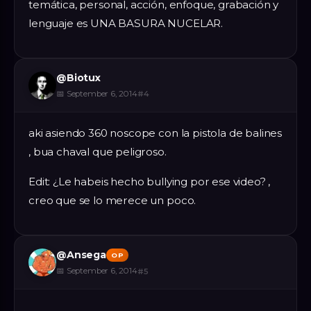
temática, personal, acción, enfoque, grabación y
lenguaje es UNA BASURA NUCELAR.
@
Biotux
📅
September 6, 2014
#
4
aki asiendo 360 noscope con la pistola de balines
, bua chaval que peligroso.
Edit: ¿Le habeis hecho bullying por ese video? ,
creo que se lo merece un poco.
@
Ansega
OP
📅
September 6, 2014
#
5