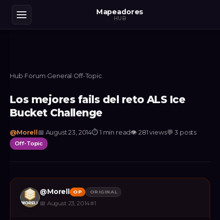
Mapeadores
HUB
Hub
›
Forum
›
General
›
Off-Topic
Los mejores fails del reto ALS Ice
Bucket Challenge
@
Morell
📅
August 23, 2014
⏱
1 min read
👁
281
views
💬
3
posts
Off-Topic
@
Morell
OP
ORIGINAL
📅
August 23, 2014
#
1