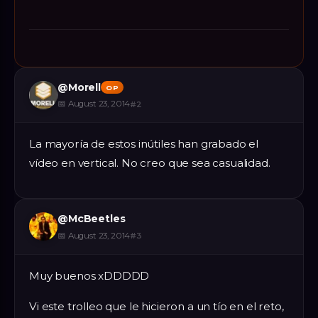
@
Morell
OP
📅
August 23, 2014
#
2
La mayoría de estos inútiles han grabado el
vídeo en vertical. No creo que sea casualidad.
@
McBeetles
📅
August 23, 2014
#
3
Muy buenos xDDDDD
Vi este trolleo que le hicieron a un tío en el reto,