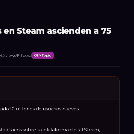
s en Steam ascienden a 75
245
views
💬
1
post
Off-Topic
rado 10 millones de usuarios nuevos.
stadísticos sobre su plataforma digital Steam,