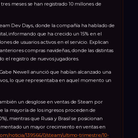
 tres meses se han registrado 10 millones de
 Steam Dev Days, donde la compañía ha hablado de
ital, informando que ha crecido un 15% en el
ones de usuarios activos en el servicio. Explican
 anteriores compras navideñas, donde las distintas
do el registro de nuevos jugadores.
 Gabe Newell anunció que habían alcanzado una
tivos, lo que representaba en aquel momento un
 también un desglose en ventas de Steam por
ue la mayoría de los ingresos proceden de
), mientras que Rusia y Brasil se posicionan
rimentado un mayor crecimiento en ventas en
om/noticia/139566/0/steam/ultimo-trimestre/10-