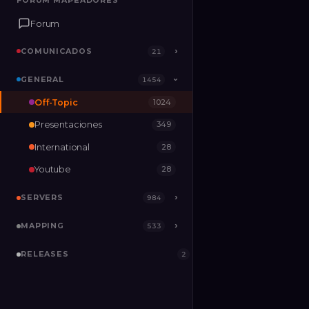
FORUM MAPEADORES
FORUM MAPEADORES
Forum
Forum
COMUNICADOS
COMUNICADOS
›
›
21
21
GENERAL
GENERAL
›
1454
1454
›
Off-Topic
1024
SERVERS
›
984
Presentaciones
349
MAPPING
›
533
International
28
RELEASES
2
Youtube
28
SERVERS
›
984
MAPPING
›
533
RELEASES
2