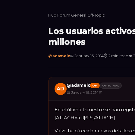
Hub
›
Forum
›
General
›
Off-Topic
Los usuarios activo
millones
@
adamelx
📅
January 16, 2014
⏱
2 min read
👁
@
adamelx
OP
ORIGINAL
AD
📅
January 16, 2014
#
1
En el último trimestre se han regist
[ATTACH=full]615[/ATTACH]
Valve ha ofrecido nuevos detalles e